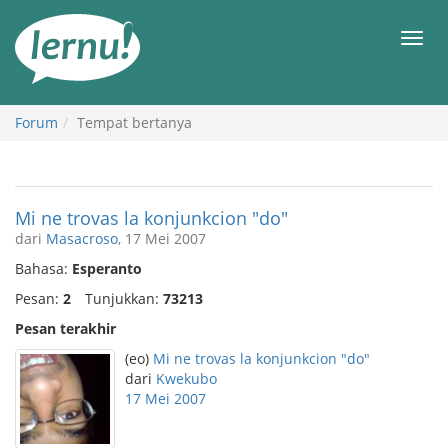
Ke
daftar
Men
isi
Forum
Tempat bertanya
Mi ne trovas la konjunkcion "do"
dari
Masacroso
, 17 Mei 2007
Bahasa:
Esperanto
Pesan:
2
Tunjukkan:
73213
Pesan terakhir
(eo)
Mi ne trovas la konjunkcion "do"
dari
Kwekubo
17 Mei 2007