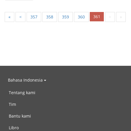
361
«
<
357
358
359
360
>
»
Bahasa Indonesia
Tentang kami
Tim
Bantu kami
Libro