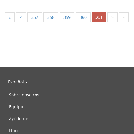
361
«
<
357
358
359
360
>
»
Español
Sobre nosotros
Equipo
Ayúdenos
Libro