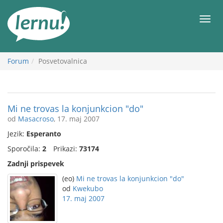
K
vsebini
Meni
Forum
Posvetovalnica
Mi ne trovas la konjunkcion "do"
od
Masacroso
, 17. maj 2007
Jezik:
Esperanto
Sporočila:
2
Prikazi:
73174
Zadnji prispevek
(eo)
Mi ne trovas la konjunkcion "do"
od
Kwekubo
17. maj 2007