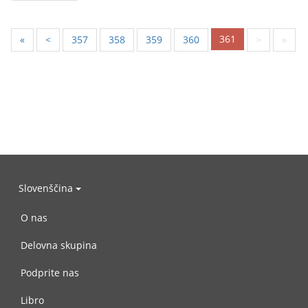
361
«
<
357
358
359
360
>
»
Slovenščina
O nas
Delovna skupina
Podprite nas
Libro