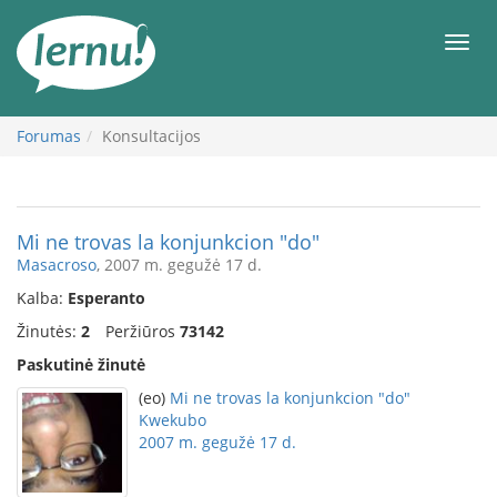
Į
turinį
Meni
Forumas
Konsultacijos
Mi ne trovas la konjunkcion "do"
Masacroso
, 2007 m. gegužė 17 d.
Kalba:
Esperanto
Žinutės:
2
Peržiūros
73142
Paskutinė žinutė
(eo)
Mi ne trovas la konjunkcion "do"
Kwekubo
2007 m. gegužė 17 d.