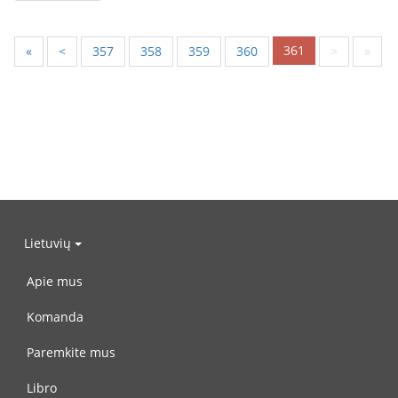
361
«
<
357
358
359
360
>
»
Lietuvių
Apie mus
Komanda
Paremkite mus
Libro