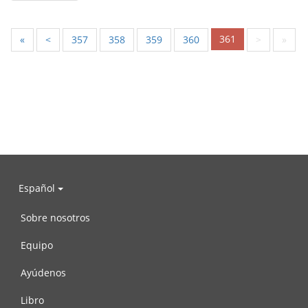
361
«
<
357
358
359
360
>
»
Español
Sobre nosotros
Equipo
Ayúdenos
Libro