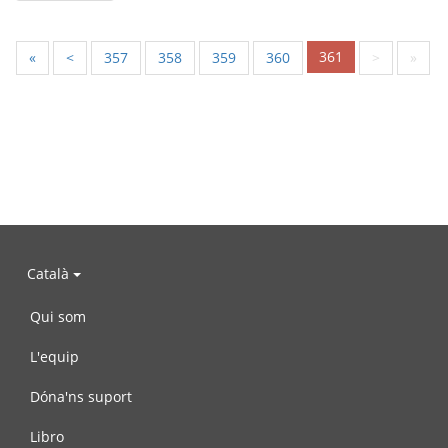
361
«
<
357
358
359
360
>
»
Català
Qui som
L'equip
Dóna'ns suport
Libro