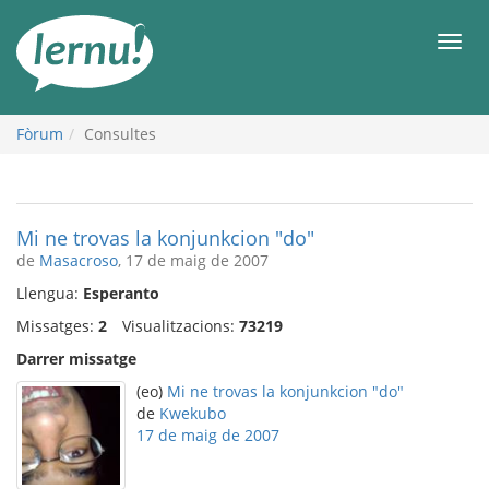
Al
contingut
Men
Fòrum
Consultes
Mi ne trovas la konjunkcion "do"
de
Masacroso
, 17 de maig de 2007
Llengua:
Esperanto
Missatges:
2
Visualitzacions:
73219
Darrer missatge
(eo)
Mi ne trovas la konjunkcion "do"
de
Kwekubo
17 de maig de 2007