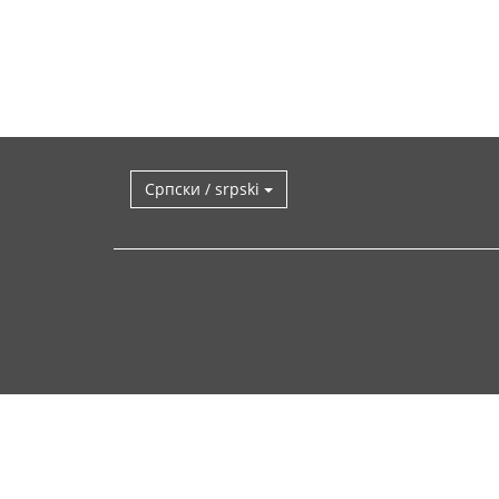
Српски / srpski
Вратите
се
горе