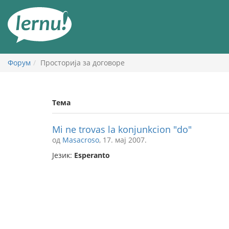
У
садржају
Форум
Просторија за договоре
Тема
Mi ne trovas la konjunkcion "do"
од
Masacroso
, 17. мај 2007.
Језик:
Esperanto