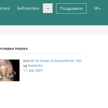
атика
Библиотека
SR
Поздравити
оследња порука
(eo)
Mi ne trovas la konjunkcion "do"
од
Kwekubo
17. мај 2007.