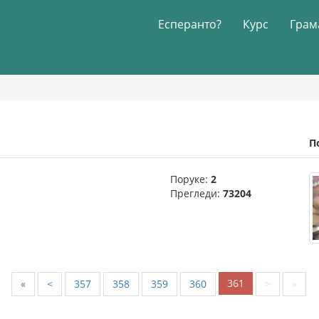
Есперанто?
Курс
Грам
П
Поруке:
2
Прегледи:
73204
361
«
<
357
358
359
360
>
»