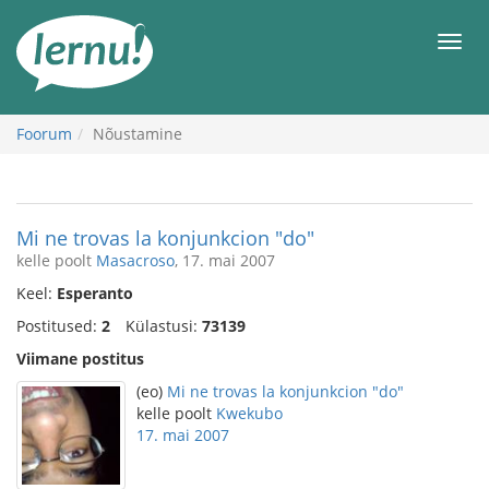
Sisu
juurde
Men
Foorum
Nõustamine
Mi ne trovas la konjunkcion "do"
kelle poolt
Masacroso
, 17. mai 2007
Keel:
Esperanto
Postitused:
2
Külastusi:
73139
Viimane postitus
(eo)
Mi ne trovas la konjunkcion "do"
kelle poolt
Kwekubo
17. mai 2007