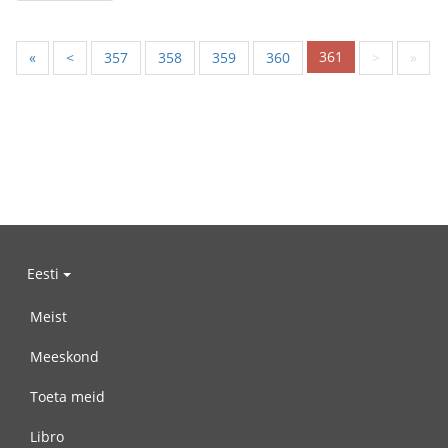
361
«
<
357
358
359
360
>
»
Eesti
Meist
Meeskond
Toeta meid
Libro