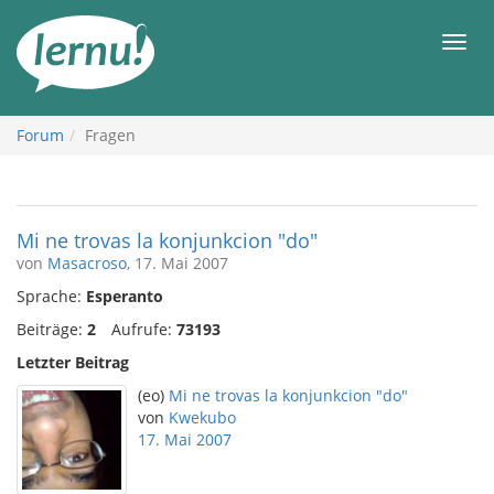
Zum
Inhalt
Men
Forum
Fragen
Mi ne trovas la konjunkcion "do"
von
Masacroso
, 17. Mai 2007
Sprache:
Esperanto
Beiträge:
2
Aufrufe:
73193
Letzter Beitrag
(eo)
Mi ne trovas la konjunkcion "do"
von
Kwekubo
17. Mai 2007