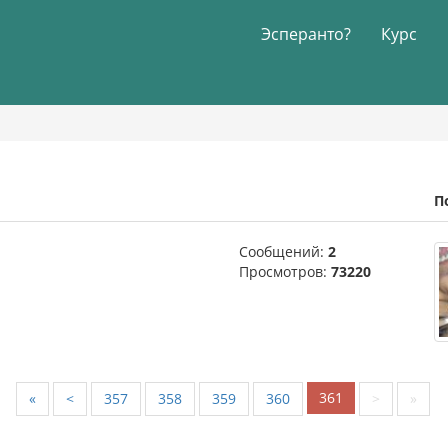
Эсперанто?
Курс
П
Сообщений:
2
Просмотров:
73220
361
«
<
357
358
359
360
>
»