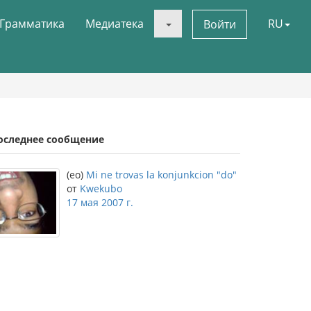
Грамматика
Медиатека
RU
Войти
оследнее сообщение
(eo)
Mi ne trovas la konjunkcion "do"
от
Kwekubo
17 мая 2007 г.