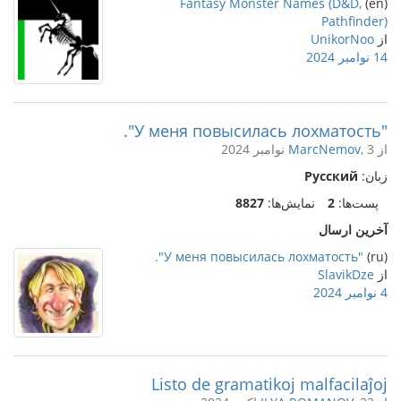
Fantasy Monster Names (D&D,
(en)
Pathfinder)
از
UnikorNoo
14 نوامبر 2024
"У меня повысилась лохматость".
از
, 3 نوامبر 2024
MarcNemov
زبان:
Русский
پست‌ها:
2
نمایش‌ها:
8827
آخرین ارسال
"У меня повысилась лохматость".
(ru)
از
SlavikDze
4 نوامبر 2024
Listo de gramatikoj malfacilaĵoj