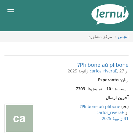
رود
ه
فهرس
حتوا
انجمن
مركز مشاوره
Pli bone aŭ plibone?
از
, 27 ژانویهٔ 2025
carlos_riveraE
زبان:
Esperanto
پست‌ها:
10
نمایش‌ها:
7303
آخرین ارسال
Pli bone aŭ plibone?
(eo)
از
carlos_riveraE
31 ژانویهٔ 2025