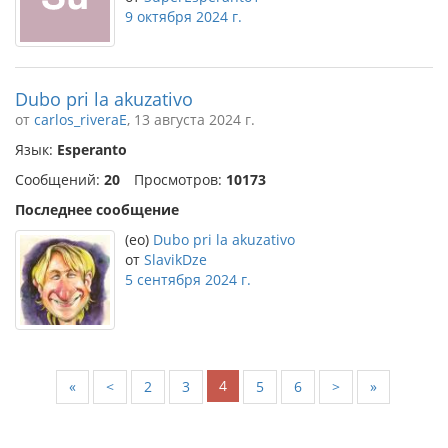
9 октября 2024 г.
Dubo pri la akuzativo
от
carlos_riveraE
, 13 августа 2024 г.
Язык:
Esperanto
Сообщений:
20
Просмотров:
10173
Последнее сообщение
(eo)
Dubo pri la akuzativo
от
SlavikDze
5 сентября 2024 г.
4
«
<
2
3
5
6
>
»