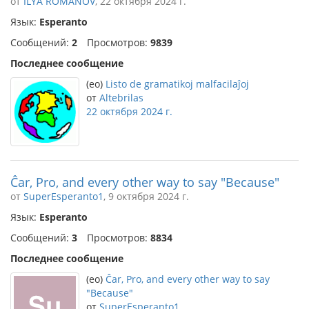
от
ILYA ROMANOV
, 22 октября 2024 г.
Язык:
Esperanto
Сообщений:
2
Просмотров:
9839
Последнее сообщение
(eo)
Listo de gramatikoj malfacilaĵoj
от
Altebrilas
22 октября 2024 г.
Ĉar, Pro, and every other way to say "Because"
от
SuperEsperanto1
, 9 октября 2024 г.
Язык:
Esperanto
Сообщений:
3
Просмотров:
8834
Последнее сообщение
(eo)
Ĉar, Pro, and every other way to say
"Because"
от
SuperEsperanto1