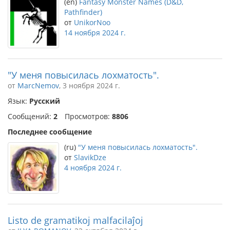
(en)
Fantasy Monster Names (D&D,
Pathfinder)
от
UnikorNoo
14 ноября 2024 г.
"У меня повысилась лохматость".
от
MarcNemov
, 3 ноября 2024 г.
Язык:
Русский
Сообщений:
2
Просмотров:
8806
Последнее сообщение
(ru)
"У меня повысилась лохматость".
от
SlavikDze
4 ноября 2024 г.
Listo de gramatikoj malfacilaĵoj