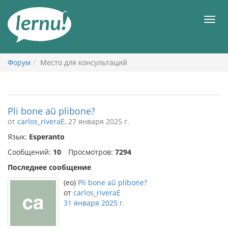
К
содержанию
Мен
Форум
Место для консультаций
Pli bone aŭ plibone?
от
carlos_riveraE
, 27 января 2025 г.
Язык:
Esperanto
Сообщений:
10
Просмотров:
7294
Последнее сообщение
(eo)
Pli bone aŭ plibone?
от
carlos_riveraE
31 января 2025 г.