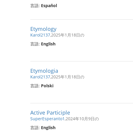
言語:
Español
Etymology
Karol2137
,2025年1月18日の
言語:
English
Etymologia
Karol2137
,2025年1月18日の
言語:
Polski
Active Participle
SuperEsperanto1
,2024年10月9日の
言語:
English