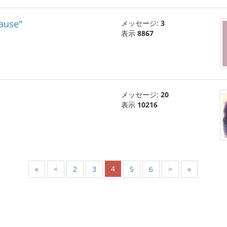
cause"
メッセージ:
3
表示
8867
メッセージ:
20
表示
10216
4
«
<
2
3
5
6
>
»