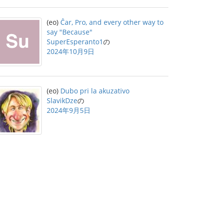
(eo)
Ĉar, Pro, and every other way to
say "Because"
SuperEsperanto1
の
2024年10月9日
(eo)
Dubo pri la akuzativo
SlavikDze
の
2024年9月5日