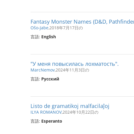
Fantasy Monster Names (D&D, Pathfinder
Oŝo-Jabe
,2018年7月17日の
言語:
English
"У меня повысилась лохматость".
MarcNemov
,2024年11月3日の
言語:
Русский
Listo de gramatikoj malfacilaĵoj
ILYA ROMANOV
,2024年10月22日の
言語:
Esperanto