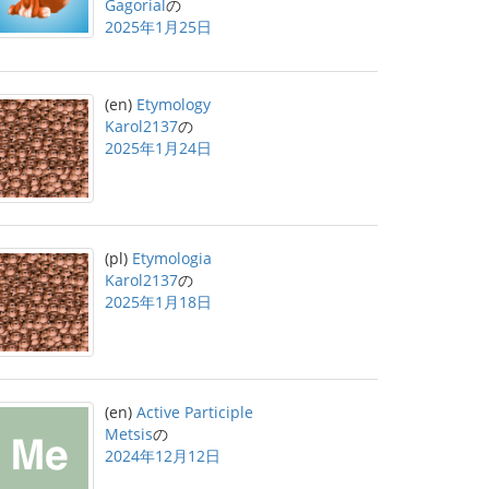
Gagorial
の
2025年1月25日
(en)
Etymology
Karol2137
の
2025年1月24日
(pl)
Etymologia
Karol2137
の
2025年1月18日
(en)
Active Participle
Metsis
の
2024年12月12日