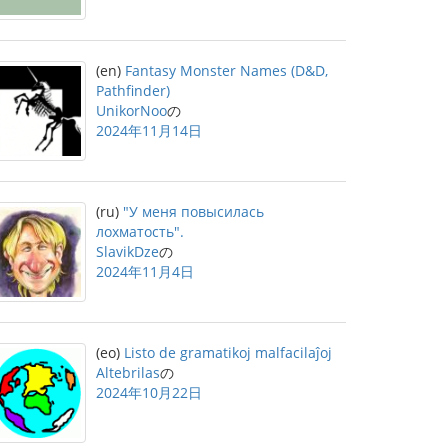
(en)
Fantasy Monster Names (D&D,
Pathfinder)
UnikorNoo
の
2024年11月14日
(ru)
"У меня повысилась
лохматость".
SlavikDze
の
2024年11月4日
(eo)
Listo de gramatikoj malfacilaĵoj
Altebrilas
の
2024年10月22日