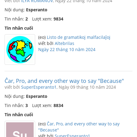
viết bởi
ILYA ROMANOV
, Ngày 22 tháng 10 năm 2024
Nội dung:
Esperanto
Tin nhắn:
2
Lượt xem:
9834
Tin nhắn cuối
(eo)
Listo de gramatikoj malfacilaĵoj
viết bởi
Altebrilas
Ngày 22 tháng 10 năm 2024
Ĉar, Pro, and every other way to say "Because"
viết bởi
SuperEsperanto1
, Ngày 09 tháng 10 năm 2024
Nội dung:
Esperanto
Tin nhắn:
3
Lượt xem:
8834
Tin nhắn cuối
(eo)
Ĉar, Pro, and every other way to say
"Because"
viết bởi
SuperEsperanto1