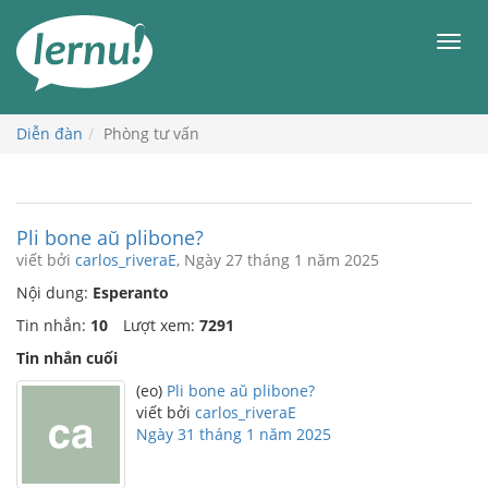
Đi
đến
Men
phần
nội
dung
Diễn đàn
Phòng tư vấn
Pli bone aŭ plibone?
viết bởi
carlos_riveraE
, Ngày 27 tháng 1 năm 2025
Nội dung:
Esperanto
Tin nhắn:
10
Lượt xem:
7291
Tin nhắn cuối
(eo)
Pli bone aŭ plibone?
viết bởi
carlos_riveraE
Ngày 31 tháng 1 năm 2025