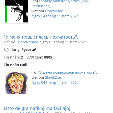
(en)
Fantasy Monster Names (D&D,
Pathfinder)
viết bởi
UnikorNoo
Ngày 14 tháng 11 năm 2024
"У меня повысилась лохматость".
viết bởi
MarcNemov
, Ngày 03 tháng 11 năm 2024
Nội dung:
Русский
Tin nhắn:
2
Lượt xem:
8805
Tin nhắn cuối
(ru)
"У меня повысилась лохматость".
viết bởi
SlavikDze
Ngày 04 tháng 11 năm 2024
Listo de gramatikoj malfacilaĵoj