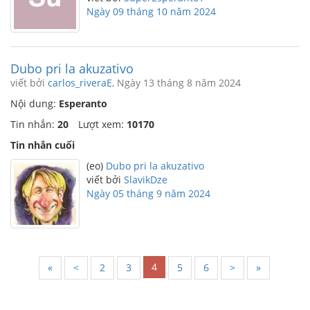
Ngày 09 tháng 10 năm 2024
Dubo pri la akuzativo
viết bởi
carlos_riveraE
, Ngày 13 tháng 8 năm 2024
Nội dung:
Esperanto
Tin nhắn:
20
Lượt xem:
10170
Tin nhắn cuối
(eo)
Dubo pri la akuzativo
viết bởi
SlavikDze
Ngày 05 tháng 9 năm 2024
4
«
<
2
3
5
6
>
»