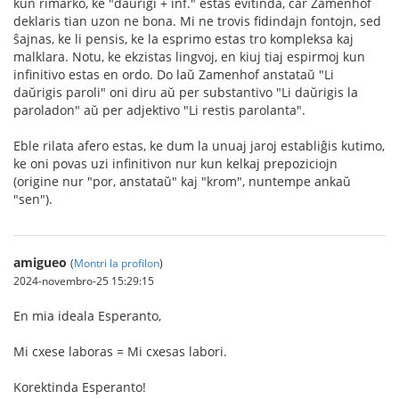
kun rimarko, ke "daŭrigi + inf." estas evitinda, ĉar Zamenhof
deklaris tian uzon ne bona. Mi ne trovis fidindajn fontojn, sed
ŝajnas, ke li pensis, ke la esprimo estas tro kompleksa kaj
malklara. Notu, ke ekzistas lingvoj, en kiuj tiaj espirmoj kun
infinitivo estas en ordo. Do laŭ Zamenhof anstataŭ "Li
daŭrigis paroli" oni diru aŭ per substantivo "Li daŭrigis la
paroladon" aŭ per adjektivo "Li restis parolanta".
Eble rilata afero estas, ke dum la unuaj jaroj establiĝis kutimo,
ke oni povas uzi infinitivon nur kun kelkaj prepoziciojn
(origine nur "por, anstataŭ" kaj "krom", nuntempe ankaŭ
"sen").
amigueo
(
Montri la profilon
)
2024-novembro-25 15:29:15
En mia ideala Esperanto,
Mi cxese laboras = Mi cxesas labori.
Korektinda Esperanto!