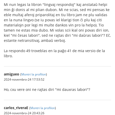
Mi nun legas la libron "lingvaj respondoj" kaj anstataŭ helpi
min ĝi donis al mi plian dubon. Mi ne scias, sed mi pensas ke
eble multaj aferoj priparolitaj en tiu libro jam ne plu validas
en la nuna lingvo (se iu povas iel klarigi tion ĉi plu kaj citi
materialojn por legi mi multe dankos vin pro la helpo). Tio
tamen ne estas mia dubo. Mi volas scii kial oni povas diri ion,
kiel "mi ĉesas labori", sed ne rajtas diri "mi daŭras labori"? Eĉ,
estante netransitivaj, ambaŭ verboj.
La respondo 49 troveblas en la paĝo 41 de mia versio de la
libro.
amigueo
(
Montri la profilon
)
2024-novembro-24 17:53:52
Ho, cxu vere oni ne rajtas diri "mi dauxras labori"?
carlos_riveraE
(
Montri la profilon
)
2024-novembro-24 20:43:26