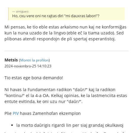
amigueo:
Ho, cxu vere oni ne rajtas diri "mi dauxras labori"?
Mi pensas, ke tio eble estas arkaismo nun kaj ne konformiĝas
kun la nuna uzado de la lingvo (eble eĉ la tiama uzado). Sed
plibonas atendi respondojn de pli spertaj esperantistoj.
Metsis
(
Montri la profilon
)
2024-novembro-25 14:10:23
Tio estas ege bona demando!
Ni havas la Fundamentan radikon "daŭr/" kaj la radikon
"kontinu/" el la 4-a OA. Kelkaj opinias, ke la lastmenciita estas
entute evitinda, ke oni uzu nur "daŭr/".
Plie
PIV
havas Zamenhofan ekzemplon
la morto daŭrigis rigardi lin per siaj grandaj okulkavoj