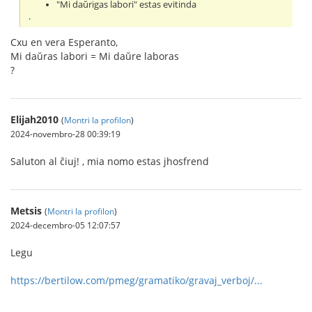
"Mi daŭrigas labori" estas evitinda
.
Cxu en vera Esperanto,
Mi daŭras labori = Mi daŭre laboras
?
Elijah2010
(
Montri la profilon
)
2024-novembro-28 00:39:19
Saluton al ĉiuj! , mia nomo estas jhosfrend
Metsis
(
Montri la profilon
)
2024-decembro-05 12:07:57
Legu
https://bertilow.com/pmeg/gramatiko/gravaj_verboj/...