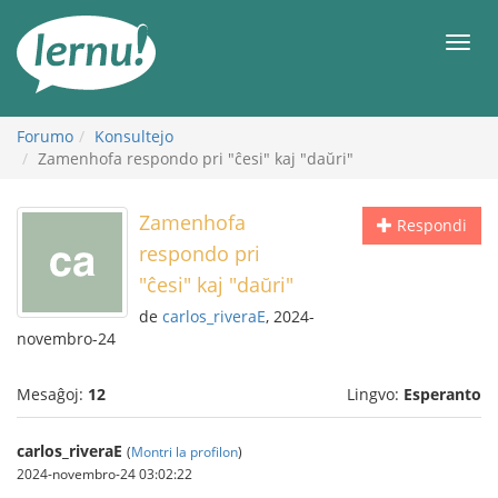
Al
la
Men
enhavo
Forumo
Konsultejo
Zamenhofa respondo pri "ĉesi" kaj "daŭri"
Zamenhofa
Respondi
respondo pri
"ĉesi" kaj "daŭri"
de
carlos_riveraE
, 2024-
novembro-24
Mesaĝoj:
12
Lingvo:
Esperanto
carlos_riveraE
(
Montri la profilon
)
2024-novembro-24 03:02:22