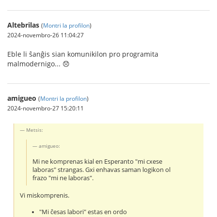
Altebrilas
(
Montri la profilon
)
2024-novembro-26 11:04:27
Eble li ŝanĝis sian komunikilon pro programita
malmodernigo... 😞
amigueo
(
Montri la profilon
)
2024-novembro-27 15:20:11
Metsis:
amigueo:
Mi ne komprenas kial en Esperanto "mi cxese
laboras" strangas. Gxi enhavas saman logikon ol
frazo "mi ne laboras".
Vi miskomprenis.
"Mi ĉesas labori" estas en ordo