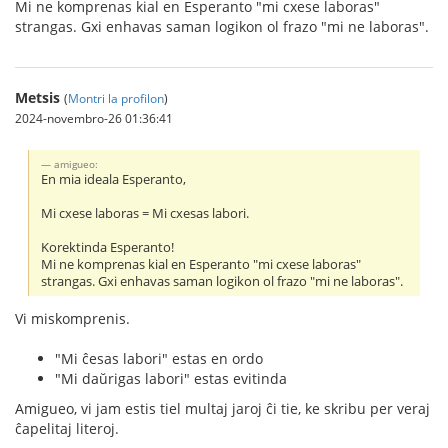
Mi ne komprenas kial en Esperanto "mi cxese laboras"
strangas. Gxi enhavas saman logikon ol frazo "mi ne laboras".
Metsis
(
Montri la profilon
)
2024-novembro-26 01:36:41
amigueo:
En mia ideala Esperanto,
Mi cxese laboras = Mi cxesas labori.
Korektinda Esperanto!
Mi ne komprenas kial en Esperanto "mi cxese laboras"
strangas. Gxi enhavas saman logikon ol frazo "mi ne laboras".
Vi miskomprenis.
"Mi ĉesas labori" estas en ordo
"Mi daŭrigas labori" estas evitinda
Amigueo, vi jam estis tiel multaj jaroj ĉi tie, ke skribu per veraj
ĉapelitaj literoj.