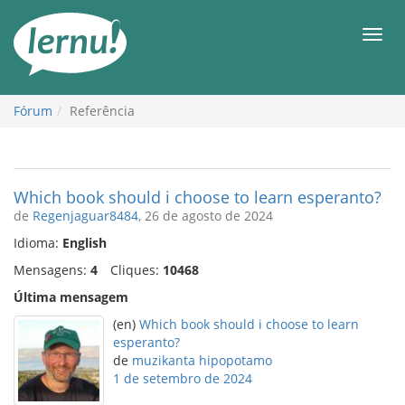
Ir
ao
Men
conteúdo
Fórum
Referência
Which book should i choose to learn esperanto?
de
Regenjaguar8484
, 26 de agosto de 2024
Idioma:
English
Mensagens:
4
Cliques:
10468
Última mensagem
(en)
Which book should i choose to learn
esperanto?
de
muzikanta hipopotamo
1 de setembro de 2024