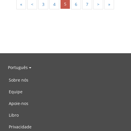
5
«
<
3
4
6
7
>
»
Português
Sobre nós
Equipe
Apoie-nos
Libro
Privacidade