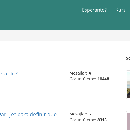
Esperanto?
Kurs
S
eranto?
Mesajlar:
4
Görüntüleme:
10448
ar "je" para definir que
Mesajlar:
6
Görüntüleme:
8315