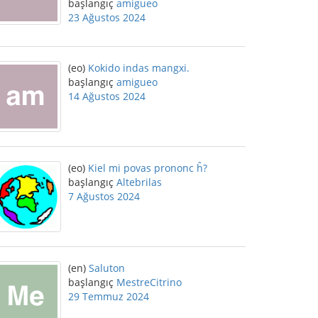
başlangıç
amigueo
23 Ağustos 2024
(eo)
Kokido indas mangxi.
başlangıç
amigueo
14 Ağustos 2024
(eo)
Kiel mi povas prononc ĥ?
başlangıç
Altebrilas
7 Ağustos 2024
(en)
Saluton
başlangıç
MestreCitrino
29 Temmuz 2024