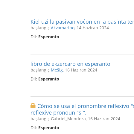
Kiel uzi la pasivan voĉon en la pasinta t
başlangıç
Akvamarino
, 14 Haziran 2024
Dil:
Esperanto
libro de ekzercaro en esperanto
başlangıç
Meŝig
, 16 Haziran 2024
Dil:
Esperanto
Cómo se usa el pronombre reflexivo "s
reflexive pronoun "si".
başlangıç Gabriel_Mendoza, 16 Haziran 2024
Dil:
Esperanto