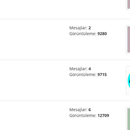
Mesajlar:
2
Görüntüleme:
9280
Mesajlar:
4
Görüntüleme:
9715
Mesajlar:
6
Görüntüleme:
12709