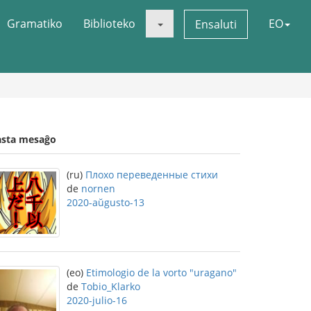
Gramatiko
Biblioteko
EO
Ensaluti
asta mesaĝo
(ru)
Плохо переведенные стихи
de
nornen
2020-aŭgusto-13
(eo)
Etimologio de la vorto "uragano"
de
Tobio_Klarko
2020-julio-16