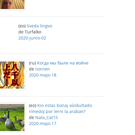
(eo)
Sveda lingvo
de Turfalko
2020-junio-02
(ru)
Когда мы были на войне
de
nornen
2020-majo-18
(eo)
Kio estas bonaj aŭskultado-
rimedoj por lerni la araban?
de
Nala_Cat15
2020-majo-17