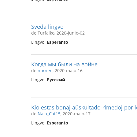
Sveda lingvo
de Turfalko, 2020-junio-02
Lingvo:
Esperanto
Когда мы были на войне
de
nornen
, 2020-majo-16
Lingvo:
Русский
Kio estas bonaj aŭskultado-rimedoj por l
de
Nala_Cat15
, 2020-majo-17
Lingvo:
Esperanto