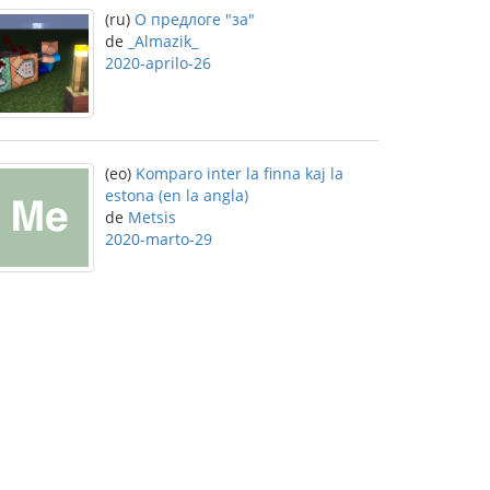
(ru)
О предлоге "за"
de
_Almazik_
2020-aprilo-26
(eo)
Komparo inter la finna kaj la
estona (en la angla)
de
Metsis
2020-marto-29