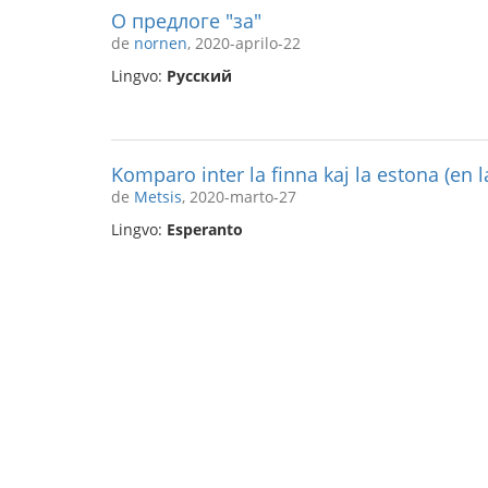
О предлоге "за"
de
nornen
, 2020-aprilo-22
Lingvo:
Русский
Komparo inter la finna kaj la estona (en l
de
Metsis
, 2020-marto-27
Lingvo:
Esperanto