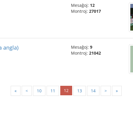
Mesaĝoj:
12
Montroj:
27017
a angla)
Mesaĝoj:
9
Montroj:
21042
12
«
<
10
11
13
14
>
»