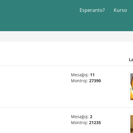
Esperanto?
Kurso
L
Mesaĝoj:
11
Montroj:
27390
Mesaĝoj:
2
Montroj:
21235