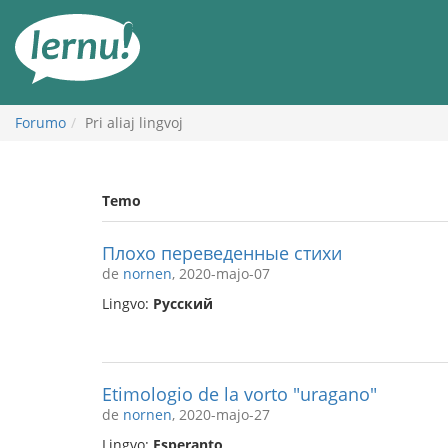
Al
la
enhavo
Forumo
Pri aliaj lingvoj
Temo
Плохо переведенные стихи
de
nornen
, 2020-majo-07
Lingvo:
Русский
Etimologio de la vorto "uragano"
de
nornen
, 2020-majo-27
Lingvo:
Esperanto