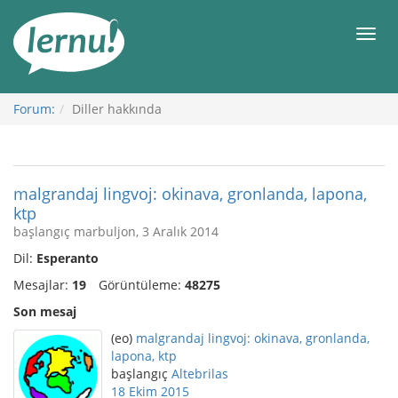
İçerik
Görüntüleme
Men
Forum:
Diller hakkında
malgrandaj lingvoj: okinava, gronlanda, lapona,
ktp
başlangıç marbuljon, 3 Aralık 2014
Dil:
Esperanto
Mesajlar:
19
Görüntüleme:
48275
Son mesaj
(eo)
malgrandaj lingvoj: okinava, gronlanda,
lapona, ktp
başlangıç
Altebrilas
18 Ekim 2015