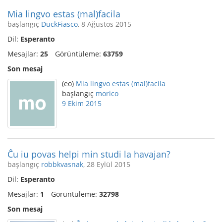
Mia lingvo estas (mal)facila
başlangıç
DuckFiasco
, 8 Ağustos 2015
Dil:
Esperanto
Mesajlar:
25
Görüntüleme:
63759
Son mesaj
(eo)
Mia lingvo estas (mal)facila
başlangıç
morico
9 Ekim 2015
Ĉu iu povas helpi min studi la havajan?
başlangıç
robbkvasnak
, 28 Eylül 2015
Dil:
Esperanto
Mesajlar:
1
Görüntüleme:
32798
Son mesaj