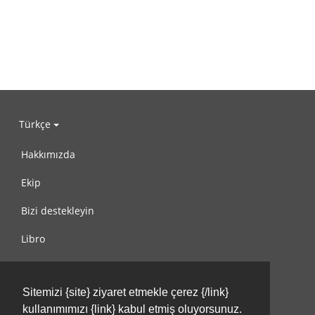
Türkçe
Hakkımızda
Ekip
Bizi destekleyin
Libro
Gizlilik Politikası
Sitemizi {site} ziyaret etmekle çerez {/link}
Kullanım Koşulları
kullanımımızı {link} kabul etmiş oluyorsunuz.