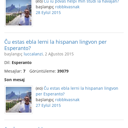
(eo)
Ĉu iu povas helpi min studi la havajan?
başlangıç
robbkvasnak
28 Eylül 2015
Ĉu estas ebla lerni la hispanan lingvon per
Esperanto?
başlangıç
luccalanzi
, 2 Ağustos 2015
Dil:
Esperanto
Mesajlar:
7
Görüntüleme:
39079
Son mesaj
(eo)
Ĉu estas ebla lerni la hispanan lingvon
per Esperanto?
başlangıç
robbkvasnak
27 Eylül 2015