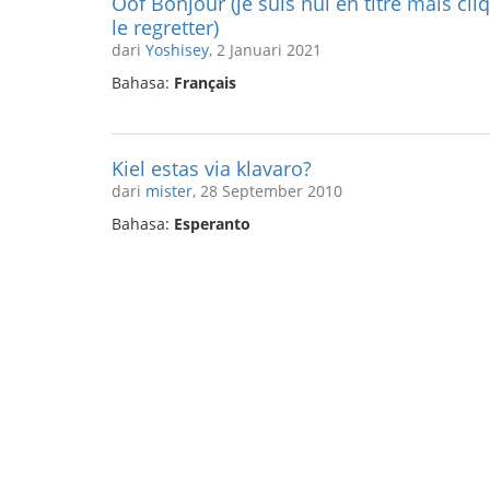
Oof Bonjour (je suis nul en titre mais cli
le regretter)
dari
Yoshisey
, 2 Januari 2021
Bahasa:
Français
Kiel estas via klavaro?
dari
mister
, 28 September 2010
Bahasa:
Esperanto