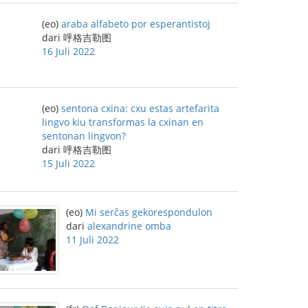
(eo)
araba alfabeto por esperantistoj
dari 呼格吉勒图
16 Juli 2022
(eo)
sentona cxina: cxu estas artefarita
lingvo kiu transformas la cxinan en
sentonan lingvon?
dari 呼格吉勒图
15 Juli 2022
(eo)
Mi serĉas gekorespondulon
dari
alexandrine omba
11 Juli 2022