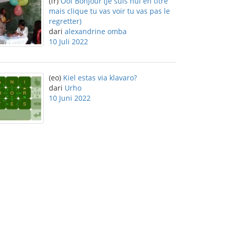
(fr)
Oof Bonjour (je suis nul en titre
mais clique tu vas voir tu vas pas le
regretter)
dari
alexandrine omba
10 Juli 2022
(eo)
Kiel estas via klavaro?
dari
Urho
10 Juni 2022