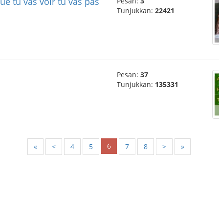
que tu vas voir tu vas pas
Pesan:
3
Tunjukkan:
22421
Pesan:
37
Tunjukkan:
135331
6
«
<
4
5
7
8
>
»