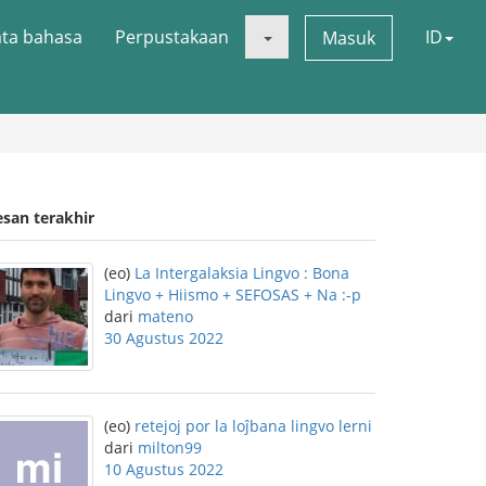
ata bahasa
Perpustakaan
ID
Masuk
esan terakhir
(eo)
La Intergalaksia Lingvo : Bona
Lingvo + Hiismo + SEFOSAS + Na :-p
dari
mateno
30 Agustus 2022
(eo)
retejoj por la loĵbana lingvo lerni
dari
milton99
10 Agustus 2022