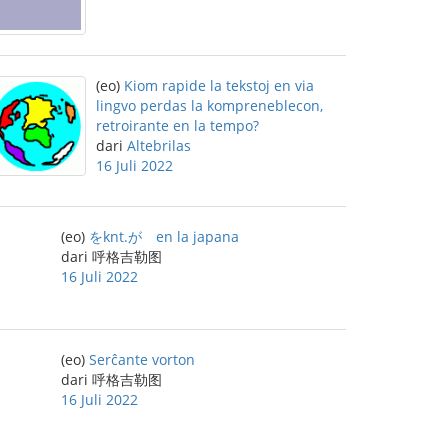
(eo)
Kiom rapide la tekstoj en via
lingvo perdas la kompreneblecon,
retroirante en la tempo?
dari
Altebrilas
16 Juli 2022
(eo)
をknt.が en la japana
dari 呼格吉勒图
16 Juli 2022
(eo)
Serĉante vorton
dari 呼格吉勒图
16 Juli 2022