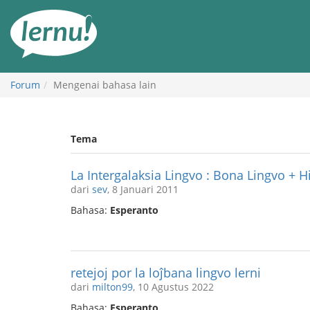
Ke
daftar
isi
Forum
Mengenai bahasa lain
Tema
La Intergalaksia Lingvo : Bona Lingvo + 
dari
sev
, 8 Januari 2011
Bahasa:
Esperanto
retejoj por la loĵbana lingvo lerni
dari
milton99
, 10 Agustus 2022
Bahasa:
Esperanto