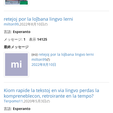
retejoj por la loĵbana lingvo lerni
milton99
,2022年8月10日の
言語:
Esperanto
メッセージ:
1
表示
14125
最終メッセージ
(eo)
retejoj por la loĵbana lingvo lerni
milton99
の
2022年8月10日
Kiom rapide la tekstoj en via lingvo perdas la
kompreneblecon, retroirante en la tempo?
Terpomo11
,2020年5月3日の
言語:
Esperanto