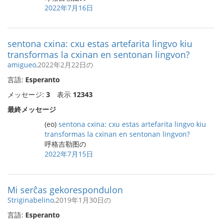
2022年7月16日
sentona cxina: cxu estas artefarita lingvo kiu
transformas la cxinan en sentonan lingvon?
amigueo
,2022年2月22日の
言語:
Esperanto
メッセージ:
3
表示
12343
最終メッセージ
(eo)
sentona cxina: cxu estas artefarita lingvo kiu
transformas la cxinan en sentonan lingvon?
呼格吉勒图の
2022年7月15日
Mi serĉas gekorespondulon
Striginabelino
,2019年1月30日の
言語:
Esperanto