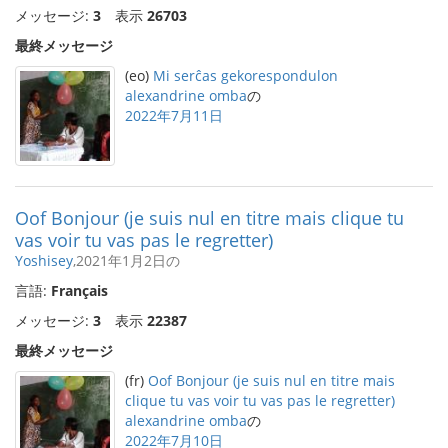
メッセージ:
3
表示
26703
最終メッセージ
(eo)
Mi serĉas gekorespondulon
alexandrine omba
の
2022年7月11日
Oof Bonjour (je suis nul en titre mais clique tu
vas voir tu vas pas le regretter)
Yoshisey
,2021年1月2日の
言語:
Français
メッセージ:
3
表示
22387
最終メッセージ
(fr)
Oof Bonjour (je suis nul en titre mais
clique tu vas voir tu vas pas le regretter)
alexandrine omba
の
2022年7月10日