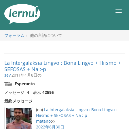
目
次
メ
へ
ニ
ュ
ー
フォーラム
他の言語について
La Intergalaksia Lingvo : Bona Lingvo + Hiismo +
SEFOSAS + Na :-p
sev
,2011年1月8日の
言語:
Esperanto
メッセージ:
4
表示
42595
最終メッセージ
(eo)
La Intergalaksia Lingvo : Bona Lingvo +
Hiismo + SEFOSAS + Na :-p
mateno
の
2022年8月30日