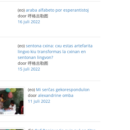
(eo)
araba alfabeto por esperantistoj
door 呼格吉勒图
16 juli 2022
(eo)
sentona cxina: cxu estas artefarita
lingvo kiu transformas la cxinan en
sentonan lingvon?
door 呼格吉勒图
15 juli 2022
(eo)
Mi serĉas gekorespondulon
door
alexandrine omba
11 juli 2022