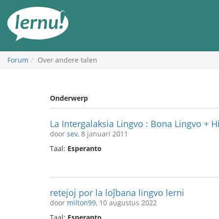
Naar
de
inhoud
Forum
Over andere talen
Onderwerp
La Intergalaksia Lingvo : Bona Lingvo + 
door
sev
, 8 januari 2011
Taal:
Esperanto
retejoj por la loĵbana lingvo lerni
door
milton99
, 10 augustus 2022
Taal:
Esperanto