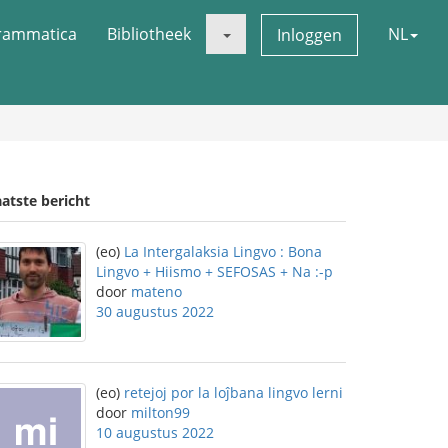
rammatica
Bibliotheek
NL
Inloggen
atste bericht
(eo)
La Intergalaksia Lingvo : Bona
Lingvo + Hiismo + SEFOSAS + Na :-p
door
mateno
30 augustus 2022
(eo)
retejoj por la loĵbana lingvo lerni
door
milton99
10 augustus 2022