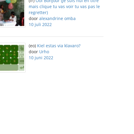
(fr)
Oof Bonjour (je suis nul en titre
mais clique tu vas voir tu vas pas le
regretter)
door
alexandrine omba
10 juli 2022
(eo)
Kiel estas via klavaro?
door
Urho
10 juni 2022