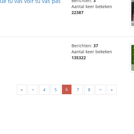
que tu vas voir tu vas pas
Berichten:
3
Aantal keer bekeken
22387
Berichten:
37
Aantal keer bekeken
135322
6
«
<
4
5
7
8
>
»