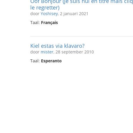
Oof Bonjour (je suis nul en titre mais cli
le regretter)
door
Yoshisey
, 2 januari 2021
Taal:
Français
Kiel estas via klavaro?
door
mister
, 28 september 2010
Taal:
Esperanto