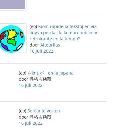
(eo)
Kiom rapide la tekstoj en via
lingvo perdas la kompreneblecon,
retroirante en la tempo?
door
Altebrilas
16 juli 2022
(eo)
をknt.が en la japana
door 呼格吉勒图
16 juli 2022
(eo)
Serĉante vorton
door 呼格吉勒图
16 juli 2022