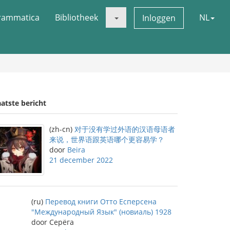
rammatica
Bibliotheek
NL
Inloggen
atste bericht
(zh-cn)
对于没有学过外语的汉语母语者
来说，世界语跟英语哪个更容易学？
door
Beira
21 december 2022
(ru)
Перевод книги Отто Есперсена
"Международный Язык" (новиаль) 1928
door Серёга