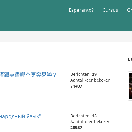
Esperanto?
Cursus
G
La
语跟英语哪个更容易学？
Berichten:
29
Aantal keer bekeken
71407
ународный Язык"
Berichten:
15
Aantal keer bekeken
28957