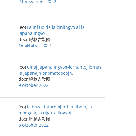
24 november 2022
(eo)
La influo de la ĉinlingvo al la
japanalingvo
door 呼格吉勒图
16 oktober 2022
(eo)
Ĉinaj japanalingvon-lernantoj lernas
la japanajn onomatopeojn.
door 呼格吉勒图
9 oktober 2022
(eo)
la bazaj informoj pri la tibeta, la
mongola, la ujgura lingvoj.
door 呼格吉勒图
8 oktober 2022