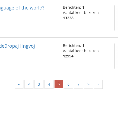
nguage of the world?
Berichten:
1
Aantal keer bekeken
13238
deŭropaj lingvoj
Berichten:
1
Aantal keer bekeken
12994
5
«
<
3
4
6
7
>
»