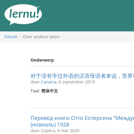
Naar
de
inhoud
Forum
Over andere talen
Onderwerp
对于没有学过外语的汉语母语者来说，世界
door
Canaria
, 6 september 2019
Taal:
简体中文
Перевод книги Отто Есперсена "Межд
(новиаль) 1928
door Серёга, 6 mei 2020