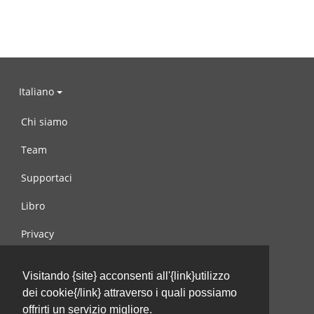
Italiano
Chi siamo
Team
Supportaci
Libro
Privacy
Condizioni d’uso
Visitando {site} acconsenti all'{link}utilizzo
Contattaci
dei cookie{/link} attraverso i quali possiamo
offrirti un servizio migliore.