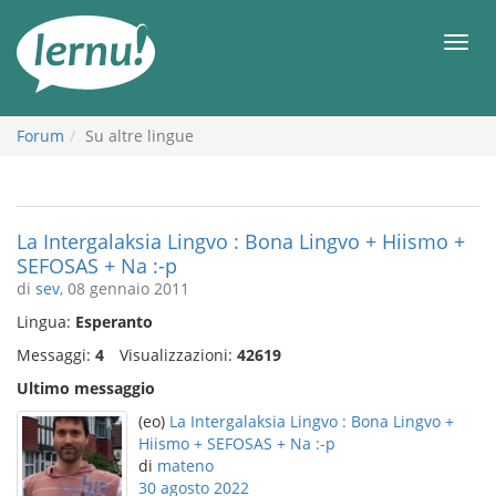
Vai
all’indice
Men
Forum
Su altre lingue
La Intergalaksia Lingvo : Bona Lingvo + Hiismo +
SEFOSAS + Na :-p
di
sev
, 08 gennaio 2011
Lingua:
Esperanto
Messaggi:
4
Visualizzazioni:
42619
Ultimo messaggio
(eo)
La Intergalaksia Lingvo : Bona Lingvo +
Hiismo + SEFOSAS + Na :-p
di
mateno
30 agosto 2022