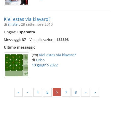
Kiel estas via klavaro?
di
mister
, 28 settembre 2010
Lingua:
Esperanto
Messaggi:
37
Visualizzazioni:
135393
Ultimo messaggio
(eo)
Kiel estas via klavaro?
di
Urho
10 giugno 2022
6
«
<
4
5
7
8
>
»