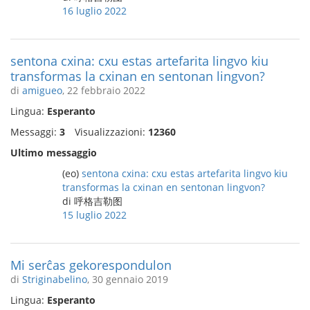
16 luglio 2022
sentona cxina: cxu estas artefarita lingvo kiu
transformas la cxinan en sentonan lingvon?
di
amigueo
, 22 febbraio 2022
Lingua:
Esperanto
Messaggi:
3
Visualizzazioni:
12360
Ultimo messaggio
(eo)
sentona cxina: cxu estas artefarita lingvo kiu
transformas la cxinan en sentonan lingvon?
di 呼格吉勒图
15 luglio 2022
Mi serĉas gekorespondulon
di
Striginabelino
, 30 gennaio 2019
Lingua:
Esperanto