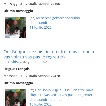
Messaggi:
3
Visualizzazioni:
26706
Ultimo messaggio
(eo)
Mi serĉas gekorespondulon
di
alexandrine omba
11 luglio 2022
Oof Bonjour (je suis nul en titre mais clique tu
vas voir tu vas pas le regretter)
di
Yoshisey
, 02 gennaio 2021
Lingua:
Français
Messaggi:
3
Visualizzazioni:
22428
Ultimo messaggio
(fr)
Oof Bonjour (je suis nul en titre mais
clique tu vas voir tu vas pas le regretter)
di
alexandrine omba
10 luglio 2022