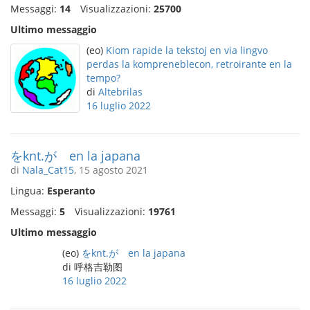
Messaggi:
14
Visualizzazioni:
25700
Ultimo messaggio
(eo)
Kiom rapide la tekstoj en via lingvo
perdas la kompreneblecon, retroirante en la
tempo?
di
Altebrilas
16 luglio 2022
をknt.が en la japana
di
Nala_Cat15
, 15 agosto 2021
Lingua:
Esperanto
Messaggi:
5
Visualizzazioni:
19761
Ultimo messaggio
(eo)
をknt.が en la japana
di 呼格吉勒图
16 luglio 2022