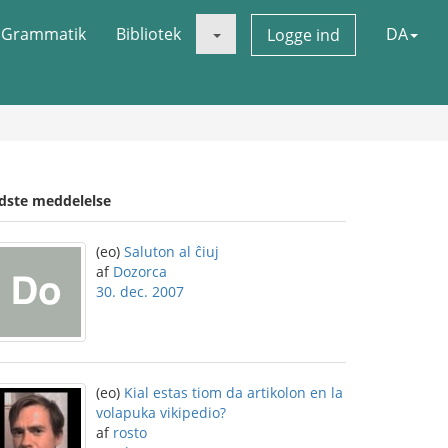
Grammatik
Bibliotek
DA
Logge ind
idste meddelelse
(eo)
Saluton al ĉiuj
af
Dozorca
30. dec. 2007
(eo)
Kial estas tiom da artikolon en la
volapuka vikipedio?
af
rosto