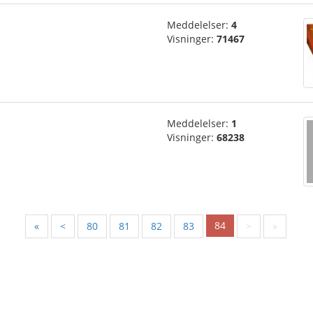
Meddelelser:
4
Visninger:
71467
Meddelelser:
1
Visninger:
68238
84
«
<
80
81
82
83
>
»