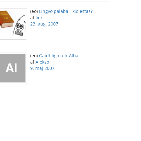
(eo)
Lingvo palaba - kio estas?
af
licx
23. aug. 2007
(eo)
Gàidhlig na h-Alba
af
Alekso
9. maj 2007