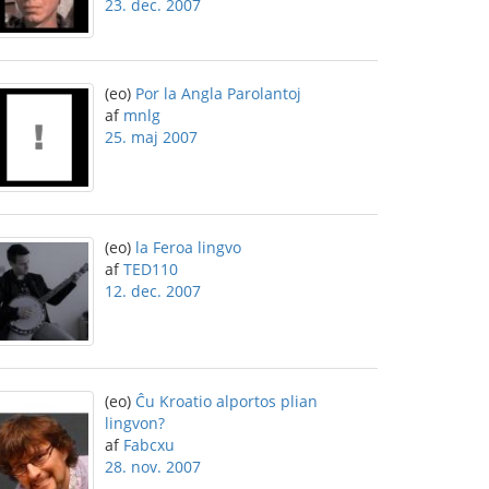
23. dec. 2007
(eo)
Por la Angla Parolantoj
af
mnlg
25. maj 2007
(eo)
la Feroa lingvo
af
TED110
12. dec. 2007
(eo)
Ĉu Kroatio alportos plian
lingvon?
af
Fabcxu
28. nov. 2007