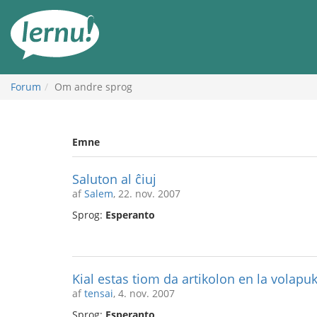
Til
indholdet
Forum
Om andre sprog
Emne
Saluton al ĉiuj
af
Salem
, 22. nov. 2007
Sprog:
Esperanto
Kial estas tiom da artikolon en la volapu
af
tensai
, 4. nov. 2007
Sprog:
Esperanto