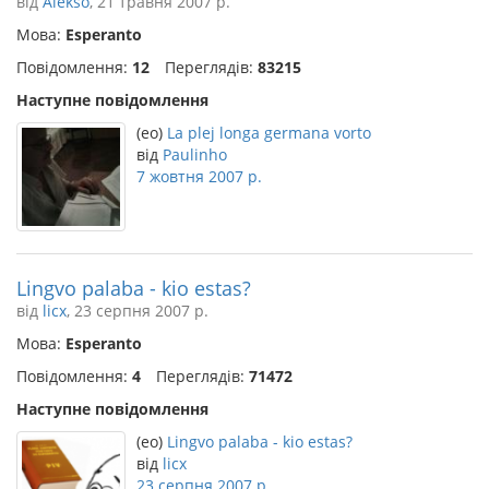
від
Alekso
, 21 травня 2007 р.
Мова:
Esperanto
Повідомлення:
12
Переглядів:
83215
Наступне повідомлення
(eo)
La plej longa germana vorto
від
Paulinho
7 жовтня 2007 р.
Lingvo palaba - kio estas?
від
licx
, 23 серпня 2007 р.
Мова:
Esperanto
Повідомлення:
4
Переглядів:
71472
Наступне повідомлення
(eo)
Lingvo palaba - kio estas?
від
licx
23 серпня 2007 р.