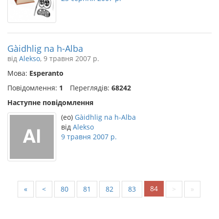
Gàidhlig na h-Alba
від
Alekso
, 9 травня 2007 р.
Мова:
Esperanto
Повідомлення:
1
Переглядів:
68242
Наступне повідомлення
(eo)
Gàidhlig na h-Alba
від
Alekso
9 травня 2007 р.
84
«
<
80
81
82
83
>
»