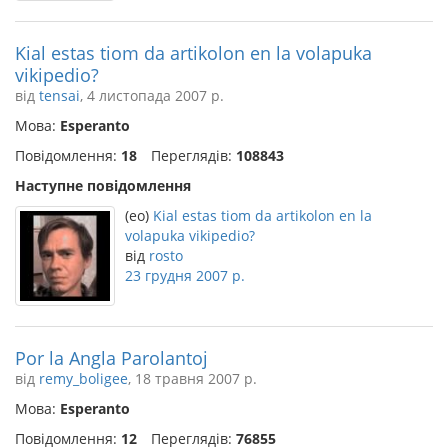
Kial estas tiom da artikolon en la volapuka
vikipedio?
від
tensai
, 4 листопада 2007 р.
Мова:
Esperanto
Повідомлення:
18
Переглядів:
108843
Наступне повідомлення
(eo)
Kial estas tiom da artikolon en la
volapuka vikipedio?
від
rosto
23 грудня 2007 р.
Por la Angla Parolantoj
від
remy_boligee
, 18 травня 2007 р.
Мова:
Esperanto
Повідомлення:
12
Переглядів:
76855