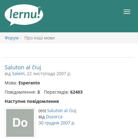
До
змісту
Мен
Форум
Про інші мови
Saluton al ĉiuj
від
Salem
, 22 листопада 2007 р.
Мова:
Esperanto
Повідомлення:
3
Переглядів:
62403
Наступне повідомлення
(eo)
Saluton al ĉiuj
від
Dozorca
30 грудня 2007 р.