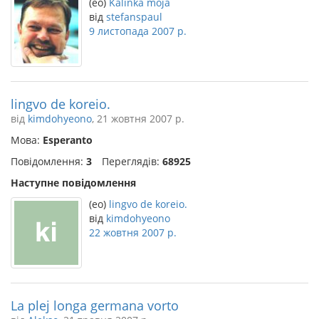
(eo)
Kalinka moja
від
stefanspaul
9 листопада 2007 р.
lingvo de koreio.
від
kimdohyeono
, 21 жовтня 2007 р.
Мова:
Esperanto
Повідомлення:
3
Переглядів:
68925
Наступне повідомлення
(eo)
lingvo de koreio.
від
kimdohyeono
22 жовтня 2007 р.
La plej longa germana vorto