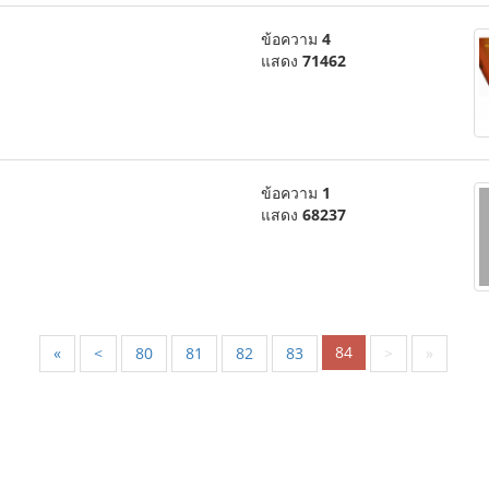
ข้อความ
4
แสดง
71462
ข้อความ
1
แสดง
68237
84
«
<
80
81
82
83
>
»