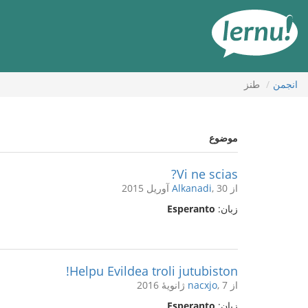
رود
ه
حتوا
انجمن
طنز
موضوع
Vi ne scias?
از
, 30 آوریل 2015
Alkanadi
زبان:
Esperanto
Helpu Evildea troli jutubiston!
از
, 7 ژانویهٔ 2016
nacxjo
زبان:
Esperanto