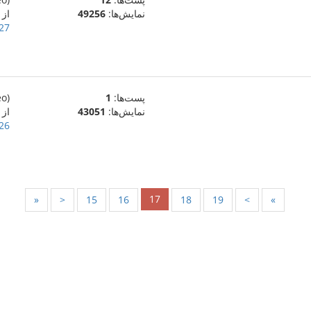
نمایش‌ها:
49256
از
27 اوت 015
پست‌ها:
1
(eo)
نمایش‌ها:
43051
از
26 اوت 015
17
«
<
15
16
18
19
>
»