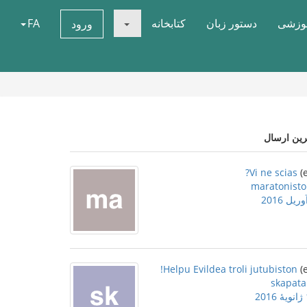
موزشی
دستور زبان
کتابخانه
FA
ورود
رین ارسال
Vi ne scias?
maratonisto
Helpu Evildea troli jutubiston!
skapata
2