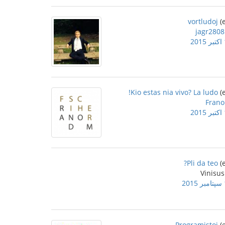
vortludoj
jagr2808
2
Kio estas nia vivo? La ludo!
Frano
2
Pli da teo?
2
Programistoj