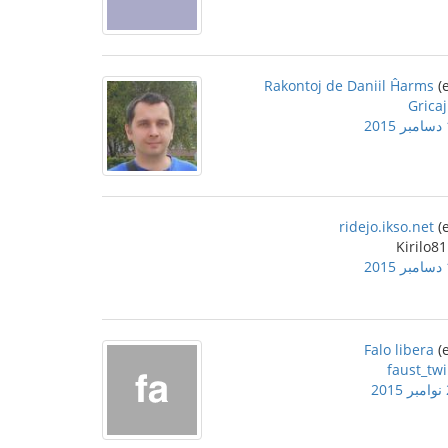
Rakontoj de Daniil Ĥarms
Gricaj
2
ridejo.ikso.net
2
Falo libera
faust_twi
2