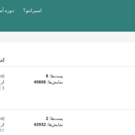
اسپرانتو؟
دوره آ
آخ
پست‌ها:
8
(eo)
نمایش‌ها:
49808
از
3 آوریل 2016
پست‌ها:
2
(eo)
نمایش‌ها:
43932
از
11 ژانویهٔ 016