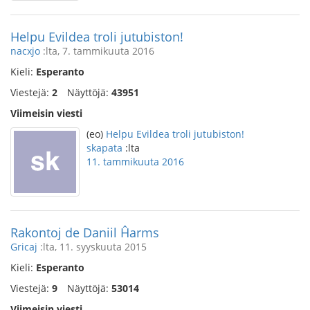
Helpu Evildea troli jutubiston!
nacxjo
:lta, 7. tammikuuta 2016
Kieli:
Esperanto
Viestejä:
2
Näyttöjä:
43951
Viimeisin viesti
(eo)
Helpu Evildea troli jutubiston!
skapata
:lta
11. tammikuuta 2016
Rakontoj de Daniil Ĥarms
Gricaj
:lta, 11. syyskuuta 2015
Kieli:
Esperanto
Viestejä:
9
Näyttöjä:
53014
Viimeisin viesti