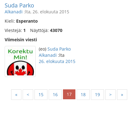
Suda Parko
Alkanadi
:lta, 26. elokuuta 2015
Kieli:
Esperanto
Viestejä:
1
Näyttöjä:
43070
Viimeisin viesti
(eo)
Suda Parko
Alkanadi
:lta
26. elokuuta 2015
17
«
<
15
16
18
19
>
»