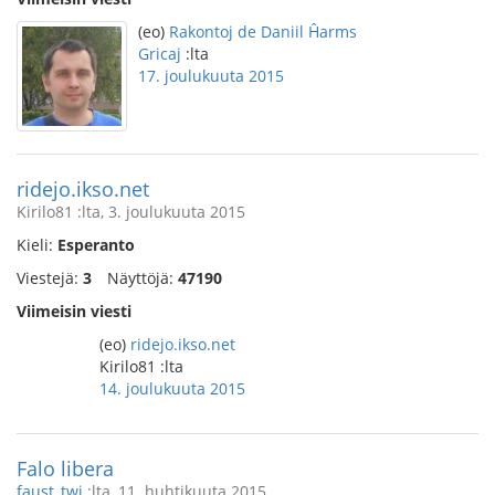
(eo)
Rakontoj de Daniil Ĥarms
Gricaj
:lta
17. joulukuuta 2015
ridejo.ikso.net
Kirilo81 :lta, 3. joulukuuta 2015
Kieli:
Esperanto
Viestejä:
3
Näyttöjä:
47190
Viimeisin viesti
(eo)
ridejo.ikso.net
Kirilo81 :lta
14. joulukuuta 2015
Falo libera
faust_twi
:lta, 11. huhtikuuta 2015