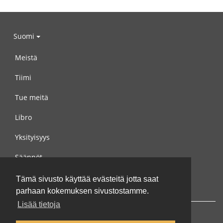
Suomi
Meistä
Tiimi
Tue meitä
Libro
Yksityisyys
Säännöt
Ota yhteyttä meihin
Tämä sivusto käyttää evästeitä jotta saat
parhaan kokemuksen sivustostamme.
Lisää tietoja