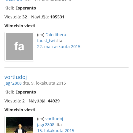
Kieli:
Esperanto
Viestejä:
32
Näyttöjä:
105531
Viimeisin viesti
(eo)
Falo libera
faust_twi
:lta
22. marraskuuta 2015
vortludoj
jagr2808
:lta, 9. lokakuuta 2015
Kieli:
Esperanto
Viestejä:
2
Näyttöjä:
44929
Viimeisin viesti
(eo)
vortludoj
jagr2808
:lta
15. lokakuuta 2015