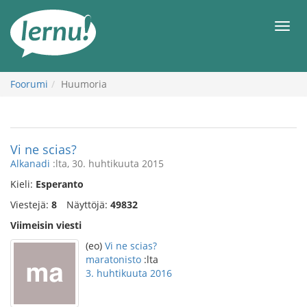
Tästä
sisältöön
Men
Foorumi
Huumoria
Vi ne scias?
Alkanadi
:lta, 30. huhtikuuta 2015
Kieli:
Esperanto
Viestejä:
8
Näyttöjä:
49832
Viimeisin viesti
(eo)
Vi ne scias?
maratonisto
:lta
3. huhtikuuta 2016