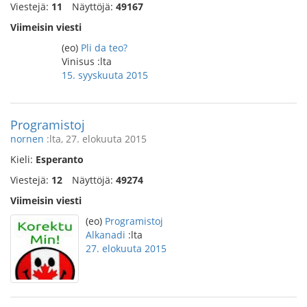
Viestejä:
11
Näyttöjä:
49167
Viimeisin viesti
(eo)
Pli da teo?
Vinisus :lta
15. syyskuuta 2015
Programistoj
nornen
:lta, 27. elokuuta 2015
Kieli:
Esperanto
Viestejä:
12
Näyttöjä:
49274
Viimeisin viesti
(eo)
Programistoj
Alkanadi
:lta
27. elokuuta 2015