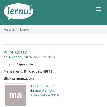
Ir
ao
Men
conteúdo
Fórum
Humor
Vi ne scias?
de
Alkanadi
, 30 de abril de 2015
Idioma:
Esperanto
Mensagens:
8
Cliques:
49818
Última mensagem
(eo)
Vi ne scias?
de
maratonisto
3 de abril de 2016