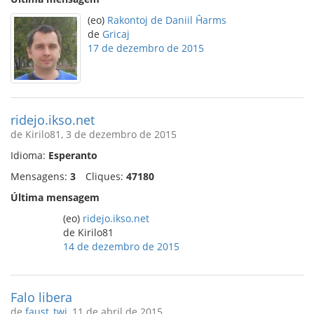
(eo)
Rakontoj de Daniil Ĥarms
de
Gricaj
17 de dezembro de 2015
ridejo.ikso.net
de Kirilo81, 3 de dezembro de 2015
Idioma:
Esperanto
Mensagens:
3
Cliques:
47180
Última mensagem
(eo)
ridejo.ikso.net
de Kirilo81
14 de dezembro de 2015
Falo libera
de
faust_twi
, 11 de abril de 2015