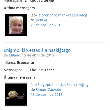
Mensagens:
2
Cliques:
36789
Última mensagem
(eo)
Je prononco mankas streketoj!
de
petitka
29 de abril de 2015
Enigmo: kio estas ŝia naskiĝtago
de
Miland
, 15 de abril de 2015
Idioma:
Esperanto
Mensagens:
5
Cliques:
37777
Última mensagem
(eo)
Enigmo: kio estas ŝia naskiĝtago
de
Simon_Gauvain
16 de abril de 2015