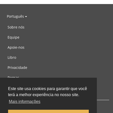
Português
Sobre nós
Equipe
Apoie-nos
Libro
Privacidade
Regras
Contacte-nos
Este site usa cookies para garantir que você
terá a melhor experiência no nosso site.
Mais informações