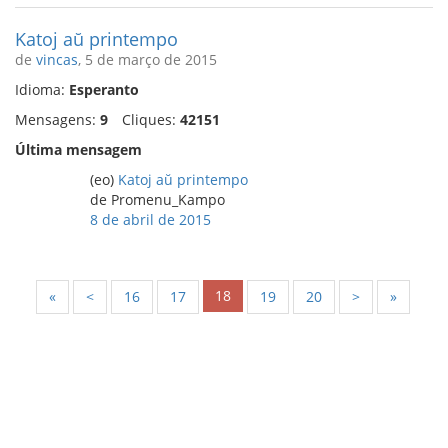
Katoj aŭ printempo
de
vincas
, 5 de março de 2015
Idioma:
Esperanto
Mensagens:
9
Cliques:
42151
Última mensagem
(eo)
Katoj aŭ printempo
de Promenu_Kampo
8 de abril de 2015
18
«
<
16
17
19
20
>
»