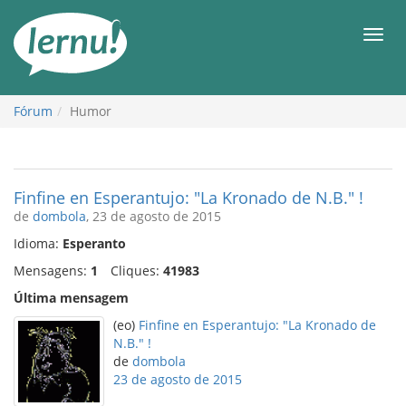
Ir
ao
Men
conteúdo
Fórum
Humor
Finfine en Esperantujo: "La Kronado de N.B." !
de
dombola
, 23 de agosto de 2015
Idioma:
Esperanto
Mensagens:
1
Cliques:
41983
Última mensagem
(eo)
Finfine en Esperantujo: "La Kronado de
N.B." !
de
dombola
23 de agosto de 2015