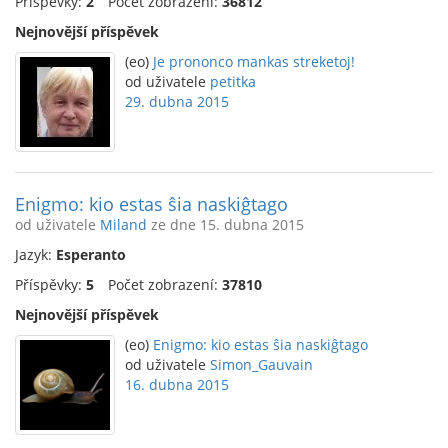
Příspěvky:
2
Počet zobrazení:
36812
Nejnovější příspěvek
(eo)
Je prononco mankas streketoj!
od uživatele
petitka
29. dubna 2015
Enigmo: kio estas ŝia naskiĝtago
od uživatele
Miland
ze dne 15. dubna 2015
Jazyk:
Esperanto
Příspěvky:
5
Počet zobrazení:
37810
Nejnovější příspěvek
(eo)
Enigmo: kio estas ŝia naskiĝtago
od uživatele
Simon_Gauvain
16. dubna 2015