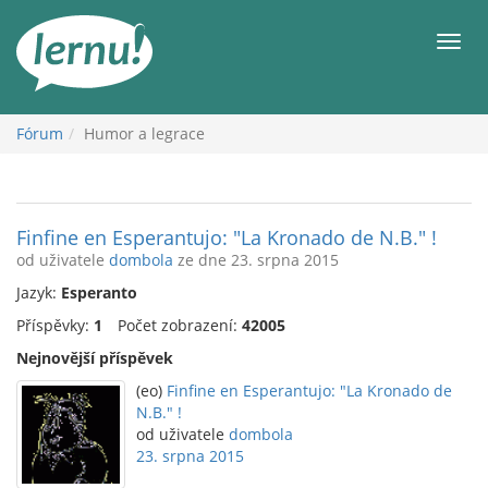
Přejít
k
Men
obsahu
Fórum
Humor a legrace
Finfine en Esperantujo: "La Kronado de N.B." !
od uživatele
dombola
ze dne 23. srpna 2015
Jazyk:
Esperanto
Příspěvky:
1
Počet zobrazení:
42005
Nejnovější příspěvek
(eo)
Finfine en Esperantujo: "La Kronado de
N.B." !
od uživatele
dombola
23. srpna 2015