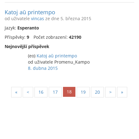
Katoj aŭ printempo
od uživatele
vincas
ze dne 5. března 2015
Jazyk:
Esperanto
Příspěvky:
9
Počet zobrazení:
42190
Nejnovější příspěvek
(eo)
Katoj aŭ printempo
od uživatele Promenu_Kampo
8. dubna 2015
18
«
<
16
17
19
20
>
»