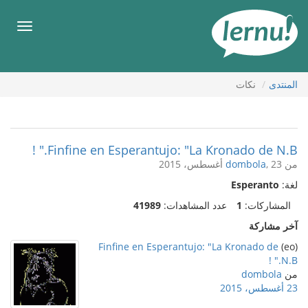
لى
لمحتويات
قائمة
طعام
المنتدى
نكات
Finfine en Esperantujo: "La Kronado de N.B." !
من
, 23 أغسطس، 2015
dombola
لغة:
Esperanto
المشاركات:
1
عدد المشاهدات:
41989
آخر مشاركة
Finfine en Esperantujo: "La Kronado de
(eo)
N.B." !
من
dombola
23 أغسطس، 2015