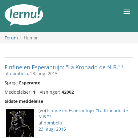
Til
indholdet
Men
Forum
Humor
Finfine en Esperantujo: "La Kronado de N.B." !
af
dombola
, 23. aug. 2015
Sprog:
Esperanto
Meddelelser:
1
Visninger:
42002
Sidste meddelelse
(eo)
Finfine en Esperantujo: "La Kronado de
N.B." !
af
dombola
23. aug. 2015