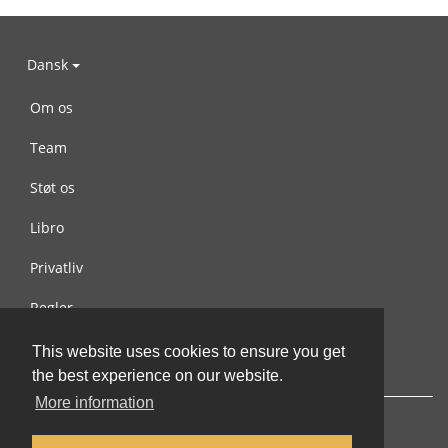
Dansk
Om os
Team
Støt os
Libro
Privatliv
Regler
Kontakt os
This website uses cookies to ensure you get
the best experience on our website.
More information