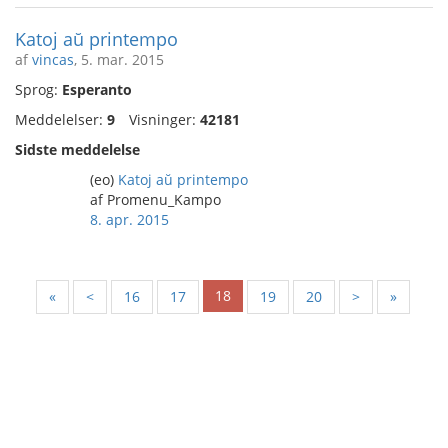
Katoj aŭ printempo
af
vincas
, 5. mar. 2015
Sprog:
Esperanto
Meddelelser:
9
Visninger:
42181
Sidste meddelelse
(eo)
Katoj aŭ printempo
af Promenu_Kampo
8. apr. 2015
18
«
<
16
17
19
20
>
»