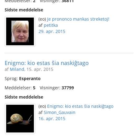
Meddelelser:
2
Visninger:
36811
Sidste meddelelse
(eo)
Je prononco mankas streketoj!
af
petitka
29. apr. 2015
Enigmo: kio estas ŝia naskiĝtago
af
Miland
, 15. apr. 2015
Sprog:
Esperanto
Meddelelser:
5
Visninger:
37799
Sidste meddelelse
(eo)
Enigmo: kio estas ŝia naskiĝtago
af
Simon_Gauvain
16. apr. 2015