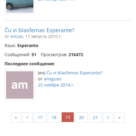
Ĉu vi blasfemas Esperante?
от
vincas
, 11 августа 2010 г.
Язык:
Esperanto
Сообщений:
51
Просмотров:
216472
Последнее сообщение
(eo)
Ĉu vi blasfemas Esperante?
от
amigueo
25 ноября 2014 г.
19
«
<
17
18
20
21
>
»