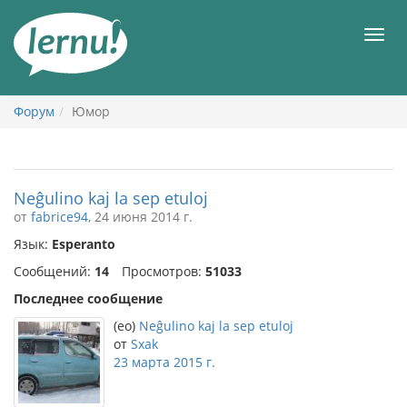
К
содержанию
Мен
Форум
Юмор
Neĝulino kaj la sep etuloj
от
fabrice94
, 24 июня 2014 г.
Язык:
Esperanto
Сообщений:
14
Просмотров:
51033
Последнее сообщение
(eo)
Neĝulino kaj la sep etuloj
от
Sxak
23 марта 2015 г.