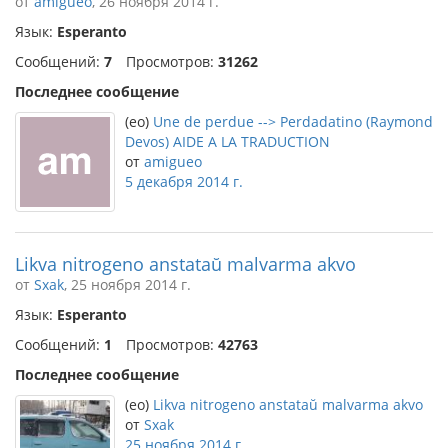
от
amigueo
, 26 ноября 2014 г.
Язык:
Esperanto
Сообщений:
7
Просмотров:
31262
Последнее сообщение
(eo)
Une de perdue --> Perdadatino (Raymond
Devos) AIDE A LA TRADUCTION
от
amigueo
5 декабря 2014 г.
Likva nitrogeno anstataŭ malvarma akvo
от
Sxak
, 25 ноября 2014 г.
Язык:
Esperanto
Сообщений:
1
Просмотров:
42763
Последнее сообщение
(eo)
Likva nitrogeno anstataŭ malvarma akvo
от
Sxak
25 ноября 2014 г.