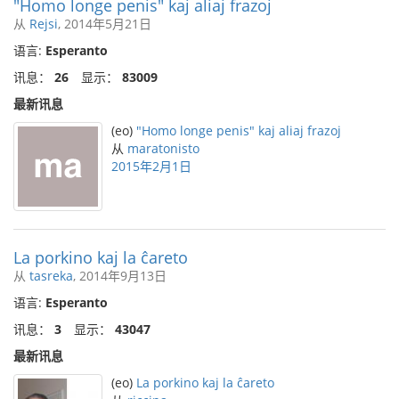
"Homo longe penis" kaj aliaj frazoj
从
Rejsi
, 2014年5月21日
语言:
Esperanto
讯息：
26
显示：
83009
最新讯息
(eo)
"Homo longe penis" kaj aliaj frazoj
从
maratonisto
2015年2月1日
La porkino kaj la ĉareto
从
tasreka
, 2014年9月13日
语言:
Esperanto
讯息：
3
显示：
43047
最新讯息
(eo)
La porkino kaj la ĉareto