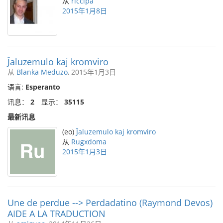
从
riccipa
2015年1月8日
Ĵaluzemulo kaj kromviro
从
Blanka Meduzo
, 2015年1月3日
语言:
Esperanto
讯息：
2
显示：
35115
最新讯息
(eo)
Ĵaluzemulo kaj kromviro
从
Rugxdoma
2015年1月3日
Une de perdue --> Perdadatino (Raymond Devos)
AIDE A LA TRADUCTION