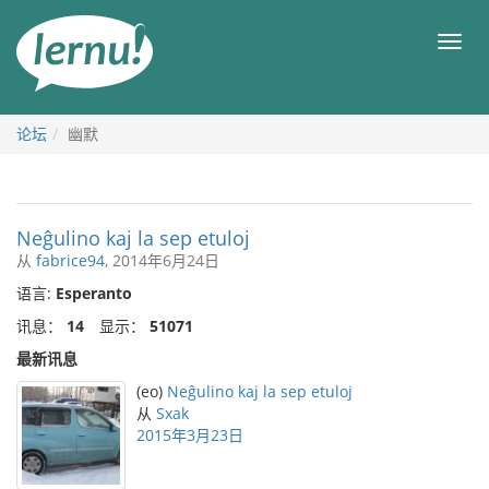
去
目
目
錄
录
頁
论坛
幽默
Neĝulino kaj la sep etuloj
从
fabrice94
, 2014年6月24日
语言:
Esperanto
讯息：
14
显示：
51071
最新讯息
(eo)
Neĝulino kaj la sep etuloj
从
Sxak
2015年3月23日