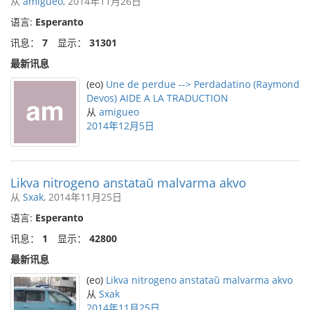
从
amigueo
, 2014年11月26日
语言:
Esperanto
讯息：
7
显示：
31301
最新讯息
(eo)
Une de perdue --> Perdadatino (Raymond
Devos) AIDE A LA TRADUCTION
从
amigueo
2014年12月5日
Likva nitrogeno anstataŭ malvarma akvo
从
Sxak
, 2014年11月25日
语言:
Esperanto
讯息：
1
显示：
42800
最新讯息
(eo)
Likva nitrogeno anstataŭ malvarma akvo
从
Sxak
2014年11月25日