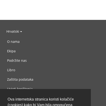
Hrvatski
O nama
Ekipa
Podržite nas
Libro
Zaštita podataka
Uvjeti korištenja
Kontaktiraj nas
Ova internetska stranica koristi kolačiće
(cookies) kako bi Vam bila omogućena