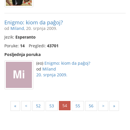
Enigmo: kiom da paĝoj?
od
Miland
, 20. srpnja 2009.
Jezik:
Esperanto
Poruke:
14
Pregledi:
43701
Posljednja poruka
(eo)
Enigmo: kiom da paĝoj?
od
Miland
20. srpnja 2009.
54
«
<
52
53
55
56
>
»