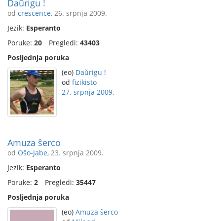
Daŭrigu !
od
crescence
, 26. srpnja 2009.
Jezik:
Esperanto
Poruke:
20
Pregledi:
43403
Posljednja poruka
(eo)
Daŭrigu !
od
fizikisto
27. srpnja 2009.
Amuza ŝerco
od
Oŝo-Jabe
, 23. srpnja 2009.
Jezik:
Esperanto
Poruke:
2
Pregledi:
35447
Posljednja poruka
(eo)
Amuza ŝerco