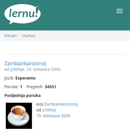
Sadržaj
Meni
Forum
Humor
Zambankanzonoj
od
jchthys
, 19. kolovoza 2009.
Jezik:
Esperanto
Poruke:
1
Pregledi:
34551
Posljednja poruka
(eo)
Zambankanzonoj
od
jchthys
19. kolovoza 2009.