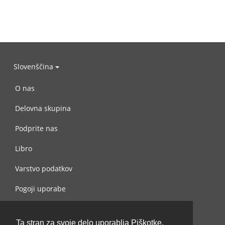
Slovenščina
O nas
Delovna skupina
Podprite nas
Libro
Varstvo podatkov
Pogoji uporabe
Navežite stik z nami
Ta stran za svoje delo uporablja Piškotke.