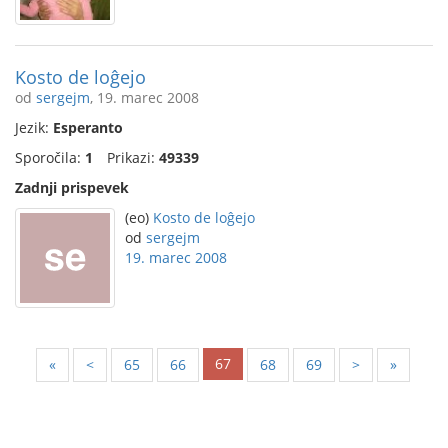
Kosto de loĝejo
od
sergejm
, 19. marec 2008
Jezik:
Esperanto
Sporočila:
1
Prikazi:
49339
Zadnji prispevek
(eo)
Kosto de loĝejo
od
sergejm
19. marec 2008
67
«
<
65
66
68
69
>
»