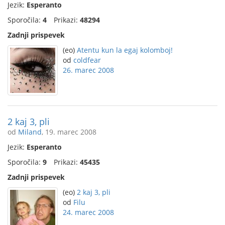
Jezik:
Esperanto
Sporočila:
4
Prikazi:
48294
Zadnji prispevek
(eo)
Atentu kun la egaj kolomboj!
od
coldfear
26. marec 2008
2 kaj 3, pli
od
Miland
, 19. marec 2008
Jezik:
Esperanto
Sporočila:
9
Prikazi:
45435
Zadnji prispevek
(eo)
2 kaj 3, pli
od
Filu
24. marec 2008