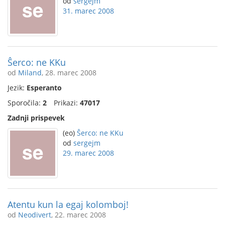
od
sergejm
31. marec 2008
Ŝerco: ne KKu
od
Miland
, 28. marec 2008
Jezik:
Esperanto
Sporočila:
2
Prikazi:
47017
Zadnji prispevek
(eo)
Ŝerco: ne KKu
od
sergejm
29. marec 2008
Atentu kun la egaj kolomboj!
od
Neodivert
, 22. marec 2008