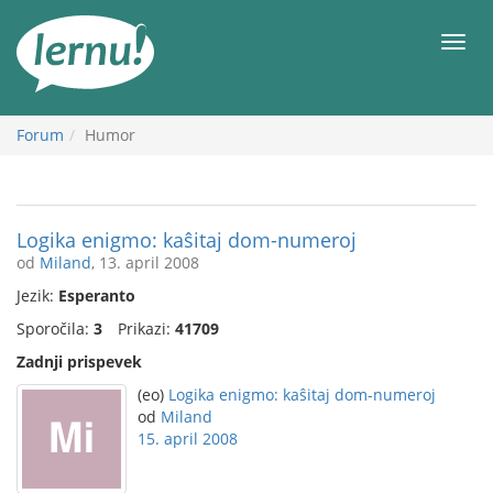
K
vsebini
Meni
Forum
Humor
Logika enigmo: kaŝitaj dom-numeroj
od
Miland
, 13. april 2008
Jezik:
Esperanto
Sporočila:
3
Prikazi:
41709
Zadnji prispevek
(eo)
Logika enigmo: kaŝitaj dom-numeroj
od
Miland
15. april 2008