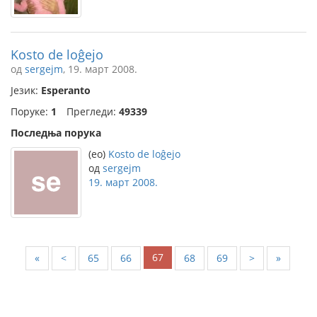
Kosto de loĝejo
од
sergejm
, 19. март 2008.
Језик:
Esperanto
Поруке:
1
Прегледи:
49339
Последња порука
(eo)
Kosto de loĝejo
од
sergejm
19. март 2008.
67
«
<
65
66
68
69
>
»