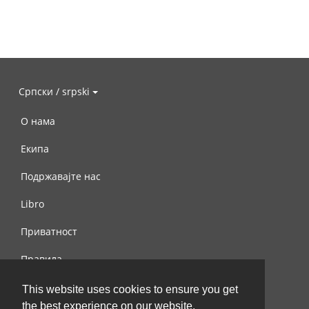
Српски / srpski
О нама
Екипа
Подржавајте нас
Libro
Приватност
Правила
Контактирајте нас
This website uses cookies to ensure you get
the best experience on our website.