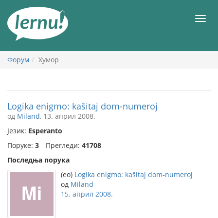
У
садржају
Мен
Форум
Хумор
Logika enigmo: kaŝitaj dom-numeroj
од
Miland
, 13. април 2008.
Језик:
Esperanto
Поруке:
3
Прегледи:
41708
Последња порука
(eo)
Logika enigmo: kaŝitaj dom-numeroj
од
Miland
15. април 2008.