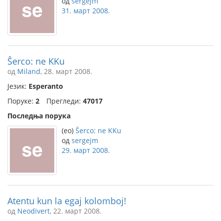
од
sergejm
31. март 2008.
Ŝerco: ne KKu
од
Miland
, 28. март 2008.
Језик:
Esperanto
Поруке:
2
Прегледи:
47017
Последња порука
(eo)
Ŝerco: ne KKu
од
sergejm
29. март 2008.
Atentu kun la egaj kolomboj!
од
Neodivert
, 22. март 2008.