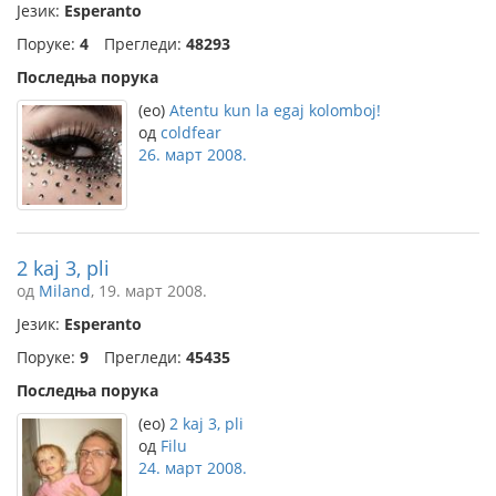
Језик:
Esperanto
Поруке:
4
Прегледи:
48293
Последња порука
(eo)
Atentu kun la egaj kolomboj!
од
coldfear
26. март 2008.
2 kaj 3, pli
од
Miland
, 19. март 2008.
Језик:
Esperanto
Поруке:
9
Прегледи:
45435
Последња порука
(eo)
2 kaj 3, pli
од
Filu
24. март 2008.