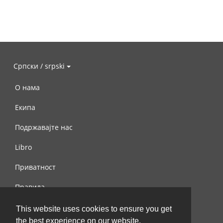
Српски / srpski
О нама
Екипа
Подржавајте нас
Libro
Приватност
Правила
Контактирајте нас
This website uses cookies to ensure you get
the best experience on our website.