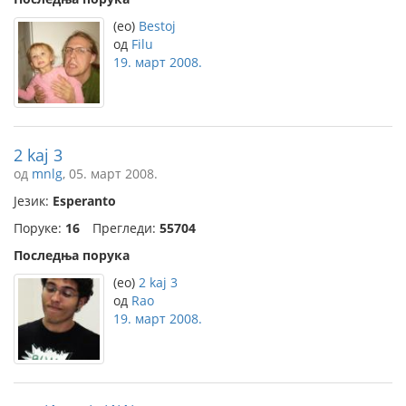
(eo)
Bestoj
од
Filu
19. март 2008.
2 kaj 3
од
mnlg
, 05. март 2008.
Језик:
Esperanto
Поруке:
16
Прегледи:
55704
Последња порука
(eo)
2 kaj 3
од
Rao
19. март 2008.