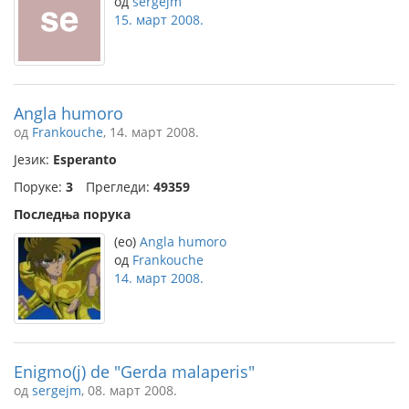
од
sergejm
15. март 2008.
Angla humoro
од
Frankouche
, 14. март 2008.
Језик:
Esperanto
Поруке:
3
Прегледи:
49359
Последња порука
(eo)
Angla humoro
од
Frankouche
14. март 2008.
Enigmo(j) de "Gerda malaperis"
од
sergejm
, 08. март 2008.