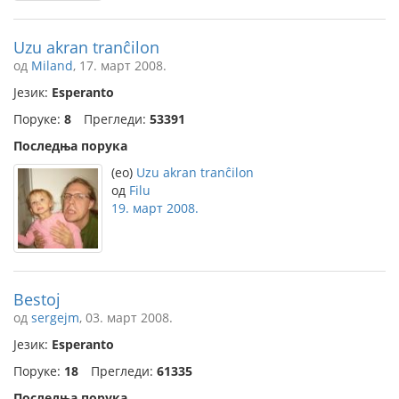
Uzu akran tranĉilon
од
Miland
, 17. март 2008.
Језик:
Esperanto
Поруке:
8
Прегледи:
53391
Последња порука
(eo)
Uzu akran tranĉilon
од
Filu
19. март 2008.
Bestoj
од
sergejm
, 03. март 2008.
Језик:
Esperanto
Поруке:
18
Прегледи:
61335
Последња порука