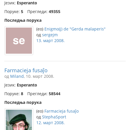
Језик:
Esperanto
Поруке:
5
Прегледи:
49355
Последња порука
(eo)
Enigmo(j) de "Gerda malaperis"
од
sergejm
13. март 2008.
Farmacieja fusaĵo
од
Miland
, 10. март 2008.
Језик:
Esperanto
Поруке:
8
Прегледи:
58544
Последња порука
(eo)
Farmacieja fusaĵo
од
StephaSport
12. март 2008.