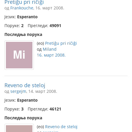
Pretiĝu pri riĉiĝi
од
Frankouche
, 16. март 2008.
Језик:
Esperanto
Поруке:
2
Прегледи:
49091
Последња порука
(eo)
Pretiĝu pri riĉiĝi
од
Miland
16. март 2008.
Reveno de steloj
од
sergejm
, 14. март 2008.
Језик:
Esperanto
Поруке:
3
Прегледи:
46121
Последња порука
(eo)
Reveno de steloj