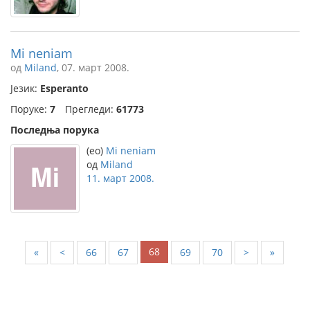
Mi neniam
од
Miland
, 07. март 2008.
Језик:
Esperanto
Поруке:
7
Прегледи:
61773
Последња порука
(eo)
Mi neniam
од
Miland
11. март 2008.
68
«
<
66
67
69
70
>
»