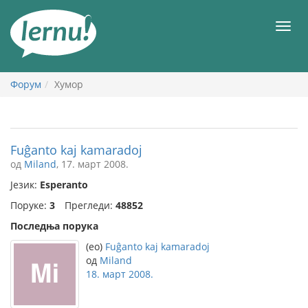
У
садржају
Мен
Форум
Хумор
Fuĝanto kaj kamaradoj
од
Miland
, 17. март 2008.
Језик:
Esperanto
Поруке:
3
Прегледи:
48852
Последња порука
(eo)
Fuĝanto kaj kamaradoj
од
Miland
18. март 2008.