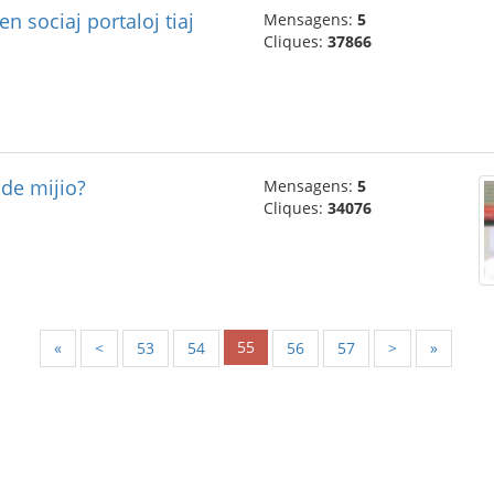
n sociaj portaloj tiaj
Mensagens:
5
Cliques:
37866
 de mijio?
Mensagens:
5
Cliques:
34076
55
«
<
53
54
56
57
>
»