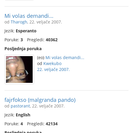
Mi volas demandi...
od
Tharogh
, 22. veljače 2007.
Jezik:
Esperanto
Poruke:
3
Pregledi:
40362
Posljednja poruka
(eo)
Mi volas demandi...
od
Kwekubo
22. veljače 2007.
fajrfokso (malgranda pando)
od
pastorant
, 22. veljače 2007.
Jezik:
English
Poruke:
4
Pregledi:
42134
Posljednja poruka