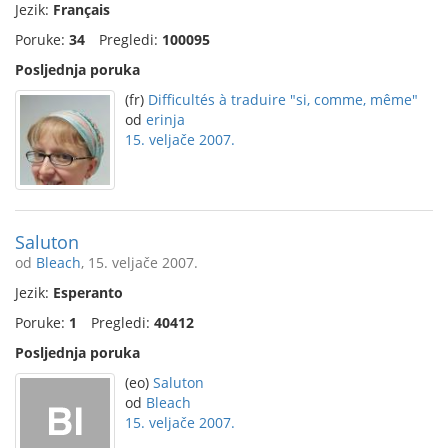
Jezik:
Français
Poruke:
34
Pregledi:
100095
Posljednja poruka
(fr)
Difficultés à traduire "si, comme, même"
od
erinja
15. veljače 2007.
Saluton
od
Bleach
, 15. veljače 2007.
Jezik:
Esperanto
Poruke:
1
Pregledi:
40412
Posljednja poruka
(eo)
Saluton
od
Bleach
15. veljače 2007.