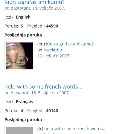
Kion signifas amikumu?
od
pastorant
, 18. veljače 2007.
Jezik:
English
Poruke:
5
Pregledi:
44590
Posljednja poruka
(en)
Kion signifas amikumu?
od
Kwekubo
19. veljače 2007.
help with some french words...
od
Alexander18
, 5. siječnja 2007.
Jezik:
Français
Poruke:
4
Pregledi:
40146
Posljednja poruka
(fr)
help with some french words...