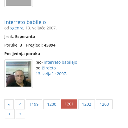
interreto babilejo
od
xgenra
, 13. veljače 2007.
Jezik:
Esperanto
Poruke:
3
Pregledi:
45894
Posljednja poruka
(eo)
interreto babilejo
od
Birdeto
13. veljače 2007.
1201
«
<
1199
1200
1202
1203
>
»