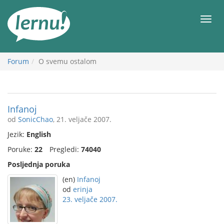
Sadržaj
Meni
Forum
O svemu ostalom
Infanoj
od
SonicChao
, 21. veljače 2007.
Jezik:
English
Poruke:
22
Pregledi:
74040
Posljednja poruka
(en)
Infanoj
od
erinja
23. veljače 2007.