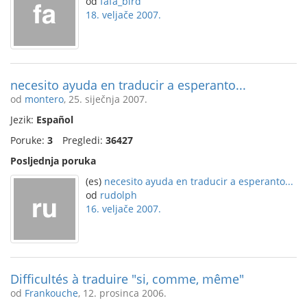
od
fafa_bird
18. veljače 2007.
necesito ayuda en traducir a esperanto...
od
montero
, 25. siječnja 2007.
Jezik:
Español
Poruke:
3
Pregledi:
36427
Posljednja poruka
(es)
necesito ayuda en traducir a esperanto...
od
rudolph
16. veljače 2007.
Difficultés à traduire "si, comme, même"
od
Frankouche
, 12. prosinca 2006.