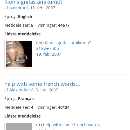
Kion signifas amikumu?
af
pastorant
, 18. feb. 2007
Sprog:
English
Meddelelser:
5
Visninger:
44577
Sidste meddelelse
(en)
Kion signifas amikumu?
af
Kwekubo
19. feb. 2007
help with some french words...
af
Alexander18
, 5. jan. 2007
Sprog:
Français
Meddelelser:
4
Visninger:
40124
Sidste meddelelse
(fr)
help with some french words...