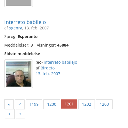
interreto babilejo
af
xgenra
, 13. feb. 2007
Sprog:
Esperanto
Meddelelser:
3
Visninger:
45884
Sidste meddelelse
(eo)
interreto babilejo
af
Birdeto
13. feb. 2007
1201
«
<
1199
1200
1202
1203
>
»