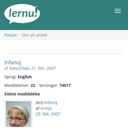
Til
indholdet
Men
Forum
Om alt andet
Infanoj
af
SonicChao
, 21. feb. 2007
Sprog:
English
Meddelelser:
22
Visninger:
74017
Sidste meddelelse
(en)
Infanoj
af
erinja
23. feb. 2007