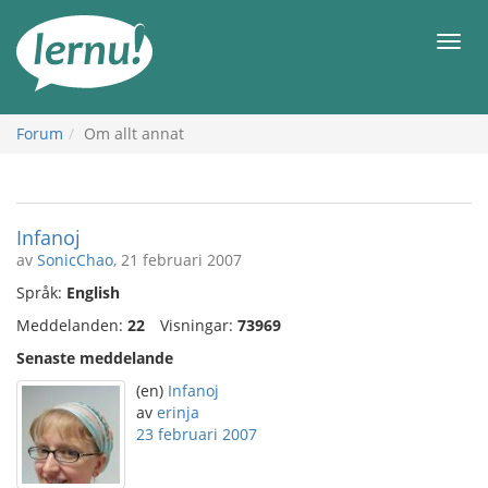
Till
sidans
Meny
innehåll
Forum
Om allt annat
Infanoj
av
SonicChao
, 21 februari 2007
Språk:
English
Meddelanden:
22
Visningar:
73969
Senaste meddelande
(en)
Infanoj
av
erinja
23 februari 2007