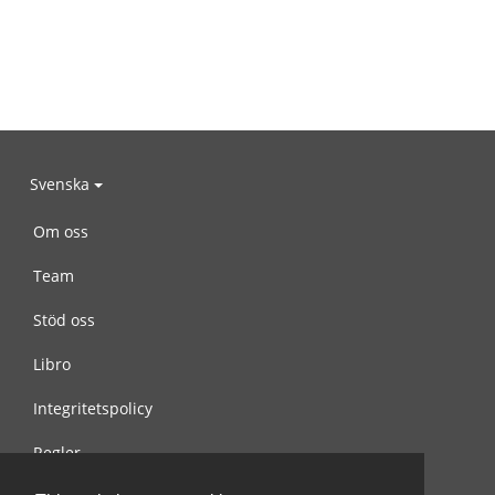
Svenska
Om oss
Team
Stöd oss
Libro
Integritetspolicy
Regler