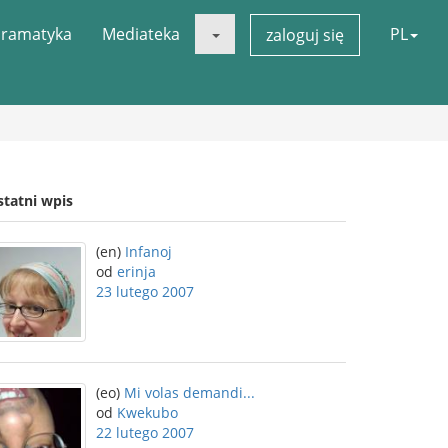
ramatyka
Mediateka
PL
zaloguj się
statni wpis
(en)
Infanoj
od
erinja
23 lutego 2007
(eo)
Mi volas demandi...
od
Kwekubo
22 lutego 2007