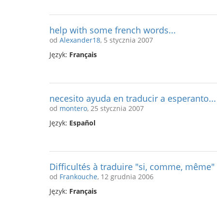
help with some french words...
od
Alexander18
, 5 stycznia 2007
Język:
Français
necesito ayuda en traducir a esperanto...
od
montero
, 25 stycznia 2007
Język:
Español
Difficultés à traduire "si, comme, même"
od
Frankouche
, 12 grudnia 2006
Język:
Français