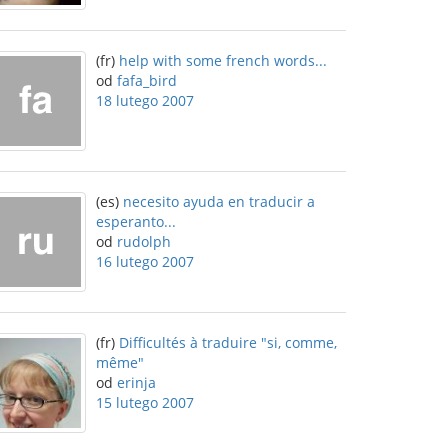
(fr)
help with some french words...
od
fafa_bird
18 lutego 2007
(es)
necesito ayuda en traducir a
esperanto...
od
rudolph
16 lutego 2007
(fr)
Difficultés à traduire "si, comme,
même"
od
erinja
15 lutego 2007