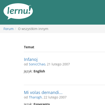
Więcej
Forum
O wszystkim innym
Temat
Infanoj
od
SonicChao
, 21 lutego 2007
Język:
English
Mi volas demandi...
od
Tharogh
, 22 lutego 2007
Język:
Esperanto