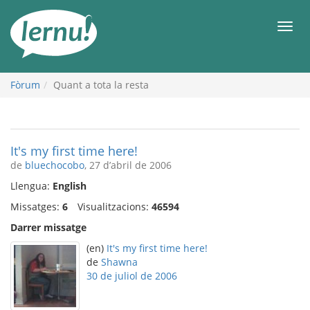
Al
contingut
Men
Fòrum
Quant a tota la resta
It's my first time here!
de
bluechocobo
, 27 d’abril de 2006
Llengua:
English
Missatges:
6
Visualitzacions:
46594
Darrer missatge
(en)
It's my first time here!
de
Shawna
30 de juliol de 2006