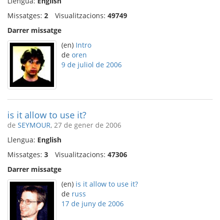
Llengua:
English
Missatges:
2
Visualitzacions:
49749
Darrer missatge
(en)
Intro
de
oren
9 de juliol de 2006
is it allow to use it?
de
SEYMOUR
, 27 de gener de 2006
Llengua:
English
Missatges:
3
Visualitzacions:
47306
Darrer missatge
(en)
is it allow to use it?
de
russ
17 de juny de 2006