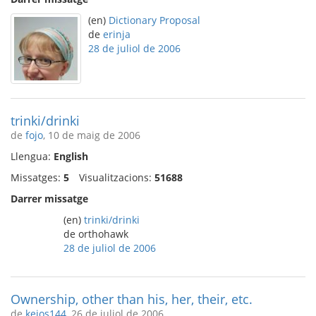
(en)
Dictionary Proposal
de
erinja
28 de juliol de 2006
trinki/drinki
de
fojo
, 10 de maig de 2006
Llengua:
English
Missatges:
5
Visualitzacions:
51688
Darrer missatge
(en)
trinki/drinki
de orthohawk
28 de juliol de 2006
Ownership, other than his, her, their, etc.
de
kejos144
, 26 de juliol de 2006