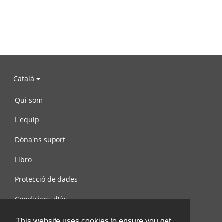
Català
Qui som
L'equip
Dóna'ns suport
Libro
Protecció de dades
Condicions d'ús
Contacta amb nosaltres
This website uses cookies to ensure you get