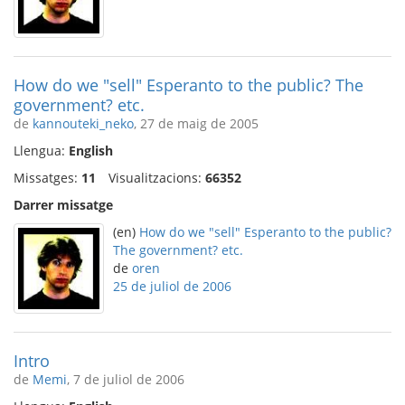
How do we "sell" Esperanto to the public? The
government? etc.
de
kannouteki_neko
, 27 de maig de 2005
Llengua:
English
Missatges:
11
Visualitzacions:
66352
Darrer missatge
(en)
How do we "sell" Esperanto to the public?
The government? etc.
de
oren
25 de juliol de 2006
Intro
de
Memi
, 7 de juliol de 2006