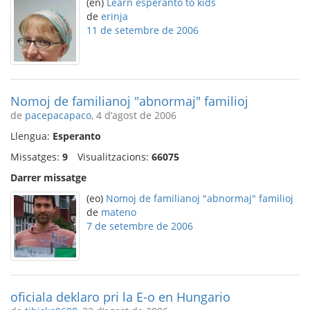
(en)
Learn esperanto to kids
de
erinja
11 de setembre de 2006
Nomoj de familianoj "abnormaj" familioj
de
pacepacapaco
, 4 d’agost de 2006
Llengua:
Esperanto
Missatges:
9
Visualitzacions:
66075
Darrer missatge
(eo)
Nomoj de familianoj "abnormaj" familioj
de
mateno
7 de setembre de 2006
oficiala deklaro pri la E-o en Hungario