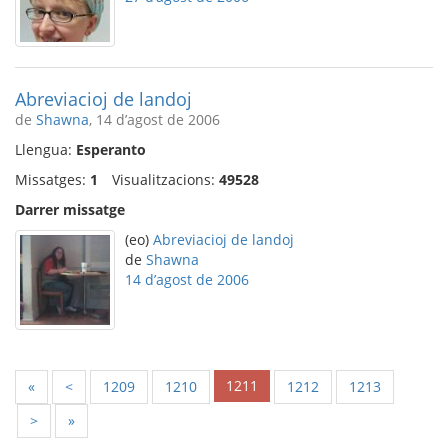
Abreviacioj de landoj
de
Shawna
, 14 d’agost de 2006
Llengua:
Esperanto
Missatges:
1
Visualitzacions:
49528
Darrer missatge
(eo)
Abreviacioj de landoj
de
Shawna
14 d’agost de 2006
1211
«
<
1209
1210
1212
1213
>
»