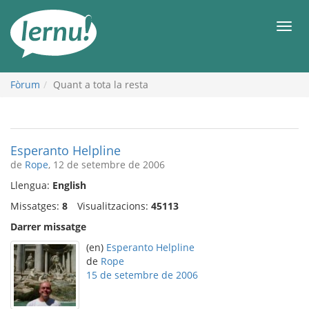
Al
contingut
Men
Fòrum
Quant a tota la resta
Esperanto Helpline
de
Rope
, 12 de setembre de 2006
Llengua:
English
Missatges:
8
Visualitzacions:
45113
Darrer missatge
(en)
Esperanto Helpline
de
Rope
15 de setembre de 2006