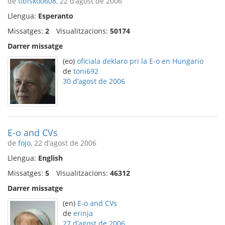
de
tibisko0608
, 22 d’agost de 2006
Llengua:
Esperanto
Missatges:
2
Visualitzacions:
50174
Darrer missatge
(eo)
oficiala deklaro pri la E-o en Hungario
de
toni692
30 d’agost de 2006
E-o and CVs
de
fojo
, 22 d’agost de 2006
Llengua:
English
Missatges:
5
Visualitzacions:
46312
Darrer missatge
(en)
E-o and CVs
de
erinja
27 d’agost de 2006