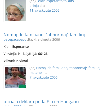
(en)
Learn esperanto to kids
erinja
:lta
11. syyskuuta 2006
Nomoj de familianoj "abnormaj" familioj
pacepacapaco
:lta, 4. elokuuta 2006
Kieli:
Esperanto
Viestejä:
9
Näyttöjä:
66123
Viimeisin viesti
(eo)
Nomoj de familianoj "abnormaj" familioj
mateno
:lta
7. syyskuuta 2006
oficiala deklaro pri la E-o en Hungario