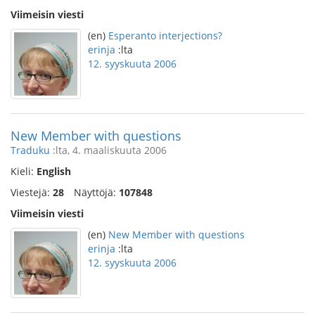
Viimeisin viesti
(en)
Esperanto interjections?
erinja
:lta
12. syyskuuta 2006
New Member with questions
Traduku
:lta, 4. maaliskuuta 2006
Kieli:
English
Viestejä:
28
Näyttöjä:
107848
Viimeisin viesti
(en)
New Member with questions
erinja
:lta
12. syyskuuta 2006