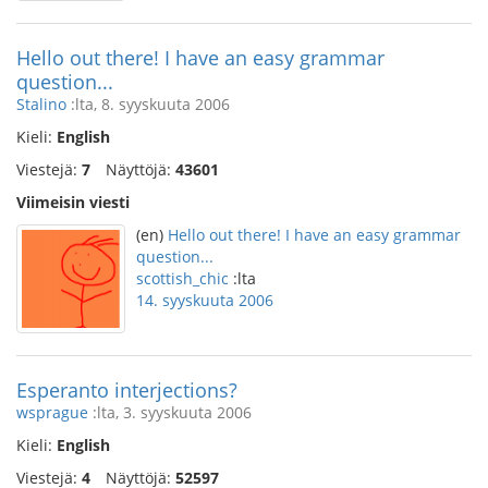
Hello out there! I have an easy grammar
question...
Stalino
:lta, 8. syyskuuta 2006
Kieli:
English
Viestejä:
7
Näyttöjä:
43601
Viimeisin viesti
(en)
Hello out there! I have an easy grammar
question...
scottish_chic
:lta
14. syyskuuta 2006
Esperanto interjections?
wsprague
:lta, 3. syyskuuta 2006
Kieli:
English
Viestejä:
4
Näyttöjä:
52597