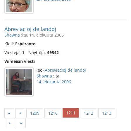
Abreviacioj de landoj
Shawna
:lta, 14. elokuuta 2006
Kieli:
Esperanto
Viestejä:
1
Näyttöjä:
49542
Viimeisin viesti
(eo)
Abreviacioj de landoj
Shawna
:lta
14. elokuuta 2006
1211
«
<
1209
1210
1212
1213
>
»