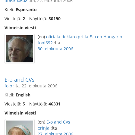
tibisko0608
:lta, 22. elokuuta 2006
Kieli:
Esperanto
Viestejä:
2
Näyttöjä:
50190
Viimeisin viesti
(eo)
oficiala deklaro pri la E-o en Hungario
toni692
:lta
30. elokuuta 2006
E-o and CVs
fojo
:lta, 22. elokuuta 2006
Kieli:
English
Viestejä:
5
Näyttöjä:
46331
Viimeisin viesti
(en)
E-o and CVs
erinja
:lta
27. elokuuta 2006