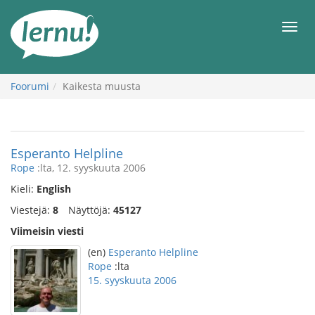
Tästä
sisältöön
Men
Foorumi
Kaikesta muusta
Esperanto Helpline
Rope
:lta, 12. syyskuuta 2006
Kieli:
English
Viestejä:
8
Näyttöjä:
45127
Viimeisin viesti
(en)
Esperanto Helpline
Rope
:lta
15. syyskuuta 2006