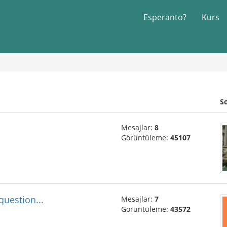
Esperanto?
Kurs
S
Mesajlar:
8
Görüntüleme:
45107
question...
Mesajlar:
7
Görüntüleme:
43572