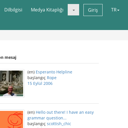
Dilbilgisi
Medya Kitaplığı
TR
Giriş
on mesaj
(en)
Esperanto Helpline
başlangıç
Rope
15 Eylül 2006
(en)
Hello out there! I have an easy
grammar question...
başlangıç
scottish_chic