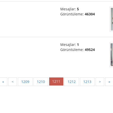
Mesajlar:
5
Görüntüleme:
46304
Mesajlar:
1
Görüntüleme:
49524
1211
«
<
1209
1210
1212
1213
>
»