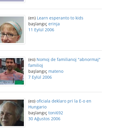
(en)
Learn esperanto to kids
başlangıç
erinja
11 Eylül 2006
(eo)
Nomoj de familianoj "abnormaj"
familioj
başlangıç
mateno
7 Eylül 2006
(eo)
oficiala deklaro pri la E-o en
Hungario
başlangıç
toni692
30 Ağustos 2006