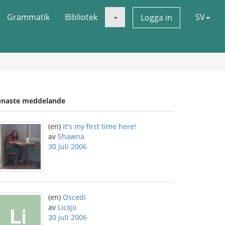
Grammatik
Bibliotek
SV
Logga in
enaste meddelande
(en)
It's my first time here!
av
Shawna
30 juli 2006
(en)
Oscedi
av
Licxjo
30 juli 2006