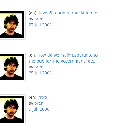
(en)
Haven't found a translation for...
av
oren
27 juli 2006
(en)
How do we "sell" Esperanto to
the public? The government? etc.
av
oren
25 juli 2006
(en)
Intro
av
oren
9 juli 2006