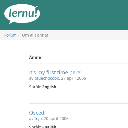
Till
sidans
innehåll
Forum
Om allt annat
Ämne
It's my first time here!
av
bluechocobo
, 27 april 2006
Språk:
English
Oscedi
av
fojo
, 20 april 2006
Språk:
English